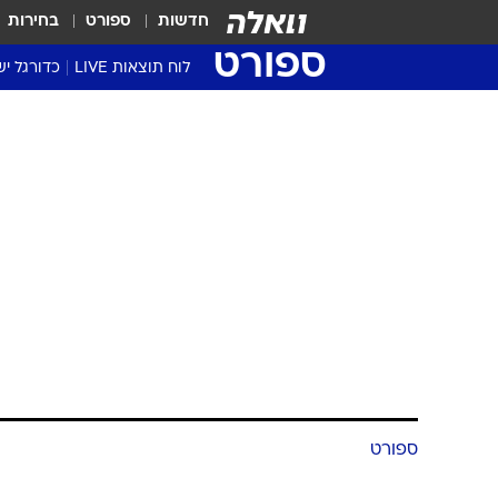
חדשות
ספורט
בחירות
ספורט
לוח תוצאות LIVE
כדורגל יש
ליגת העל Winner
סטט' ליגת
גביע המדי
גביע הטוט
שגרירים
נבחרות י
ליגה לאומ
ליגה א'
ספורט