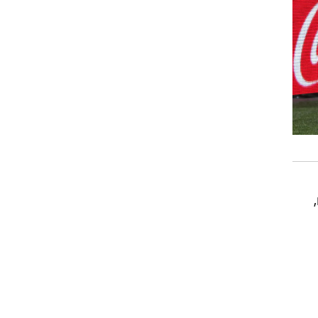
רוגבי וקריקט
גולף
ביליארד
תקצירים
יקים,