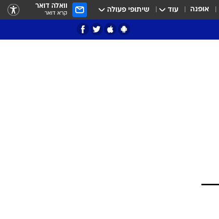
וואלה דואר
אופנה
עוד
שיתופי פעולה
קרא דואר
ציון 3
דאבל דריבל
י