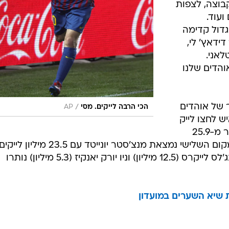
בוצה, לצפות
ועוד.
דול קדימה
ידאץ' לי,
לאני.
הדים שלנו
 של אוהדים
/
הכי הרבה לייקים. מסי
AP
-28.3 מיליון איש לחצו לייק
לעמוד הרשמי של הקבוצה, מעט יותר מ-25.9
מיליון המעריצים של ריאל מדריד. במקום השלישי נמצאת מנצ'סטר יונייטד עם 23.5 מיליון לי
כשאימפריות אמריקאיות כמו לוס אנג'לס לייקרס (12.5 מיליון) וניו יורק יאנקיז (5.3 מיליון) נותרו
 שיא השערים במועדון