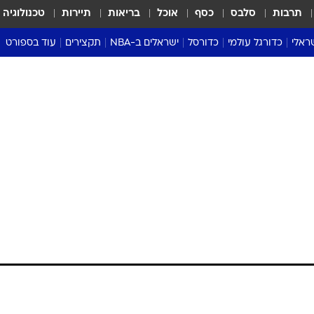
תרבות
סלבס
כסף
אוכל
בריאות
תיירות
טכנולוגיה
ראלי
כדורגל עולמי
כדורסל
ישראלים ב-NBA
תקצירים
עוד בספורט
ליגה אנגלית
ליגת העל
דני אבדיה
מונדיאל 2026
 העל
ליגה ספרדית
דאבל דריבל
NBA
נה
ליגה איטלקית
יורוליג וכדורסל אירופי
טבלאות
ו
ליגה גרמנית
ליגה לאומית
פודקאסטים
ליגה צרפתית
נבחרות ישראל בכדורסל
מסכמים מחזור
שראל
ליגת האלופות
כדורסל נשים
אבא של שבת
ית
הליגה האירופית
מעל הטבעת
דרום אמריקה
סערה בממלכה
טניס
טראש טוק
ספורט אמריקא
פוקר