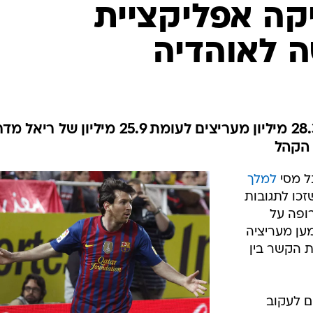
ענפים נוספים
קה אפליקציית
לוח שידורים
ה לאוהדיה
החידה של ספור
ארכיון מדורים
כתבו לנו
הקבוצה הכי אהודה ברשת עם 28.3 מיליון מעריצים לעומת 25.9 מיליון של ר
הקהל
נל מסי
למלך
שזכו לתגובות
ופה על
ען מעריציה
 הקשר בין
 לעקוב