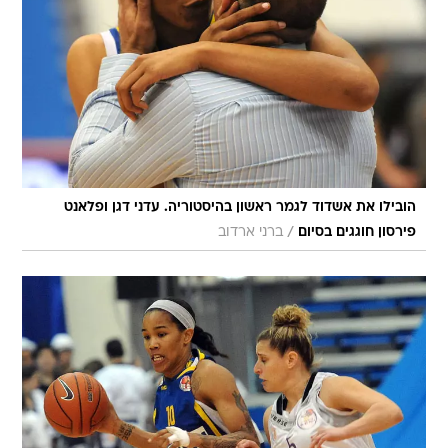
הובילו את אשדוד לגמר ראשון בהיסטוריה. עדני דגן ופלאנט
/
פירסון חוגגים בסיום
ברני ארדוב