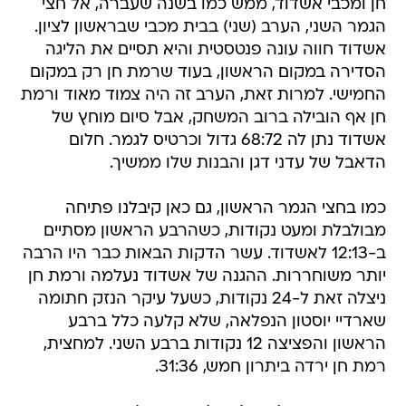
חן ומכבי אשדוד, ממש כמו בשנה שעברה, אל חצי
הגמר השני, הערב (שני) בבית מכבי שבראשון לציון.
אשדוד חווה עונה פנטסטית והיא תסיים את הליגה
הסדירה במקום הראשון, בעוד שרמת חן רק במקום
החמישי. למרות זאת, הערב זה היה צמוד מאוד ורמת
חן אף הובילה ברוב המשחק, אבל סיום מוחץ של
אשדוד נתן לה 68:72 גדול וכרטיס לגמר. חלום
הדאבל של עדני דגן והבנות שלו ממשיך.
כמו בחצי הגמר הראשון, גם כאן קיבלנו פתיחה
מבולבלת ומעט נקודות, כשהרבע הראשון מסתיים
ב-12:13 לאשדוד. עשר הדקות הבאות כבר היו הרבה
יותר משוחררות. ההגנה של אשדוד נעלמה ורמת חן
ניצלה זאת ל-24 נקודות, כשעל עיקר הנזק חתומה
שארדיי יוסטון הנפלאה, שלא קלעה כלל ברבע
הראשון והפציצה 12 נקודות ברבע השני. למחצית,
רמת חן ירדה ביתרון חמש, 31:36.