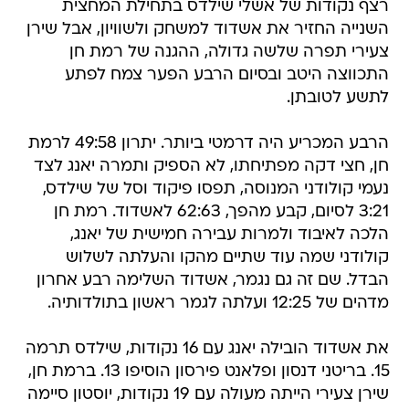
רצף נקודות של אשלי שילדס בתחילת המחצית
השנייה החזיר את אשדוד למשחק ולשוויון, אבל שירן
צעירי תפרה שלשה גדולה, ההגנה של רמת חן
התכווצה היטב ובסיום הרבע הפער צמח לפתע
לתשע לטובתן.
הרבע המכריע היה דרמטי ביותר. יתרון 49:58 לרמת
חן, חצי דקה מפתיחתו, לא הספיק ותמרה יאנג לצד
נעמי קולודני המנוסה, תפסו פיקוד וסל של שילדס,
3:21 לסיום, קבע מהפך, 62:63 לאשדוד. רמת חן
הלכה לאיבוד ולמרות עבירה חמישית של יאנג,
קולודני שמה עוד שתיים מהקו והעלתה לשלוש
הבדל. שם זה גם נגמר, אשדוד השלימה רבע אחרון
מדהים של 12:25 ועלתה לגמר ראשון בתולדותיה.
את אשדוד הובילה יאנג עם 16 נקודות, שילדס תרמה
15. בריטני דנסון ופלאנט פירסון הוסיפו 13. ברמת חן,
שירן צעירי הייתה מעולה עם 19 נקודות, יוסטון סיימה