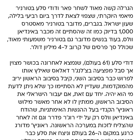
הגרלה קשה מאוד לשחר פאר ודודי סלע בטורניר
מיאמי היוקרתי, שצפוי לצאת לדרך ביום רביעי בלילה,
שעון ישראל. בגברים, מדובר בטורניר מאסטרס
1,000 בדיוק כמו זה שהסתיים זה מכבר באינדיאן
וולס, בעוד בנשים מדובר גם בטורניר משמעותי מאוד,
שכולל סך פרסים של קרוב ל-4 מיליון דולר.
דודי סלע (61 בעולם), שנמצא לאחרונה בכושר מצוין
אך סבל מפציעה בצ'לנג'ר דאלאס שאילץ אותו
לפרוש כבר בסיבוב השני, קיבל בסיבוב הראשון יריב
מהמוקדמות, שעדיין לא הסתיימו כך שלא ניתן לדעת
מי הוא יהיה. יחד עם זאת, אם יעבור הישראלי את
הסיבוב הראשון, ממתין לו לא אחר מאשר מילוש
ראוניץ' הקנדי בעל ההגשות האימתניות, שהודח
באינדיאן וולס רק על ידי רוג'ר פדרר וגם זה לאחר
שהצליח לזכות במערכה הראשונה. ראוניץ' מדורג
כרגע במקום ה-26 בעולם וניצח את סלע כבר