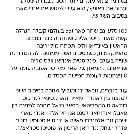
בטורניר צ'נאי מוקדם יותר השנה. במידה שסלע
יעבור את ראוניץ', הוא עשוי לפגוש את אנדי מארי
בסיבוב השלישי.
כמו סלע, גם שחר פאר (55 בעולם) קיבלה הגרלה
קשה מאוד. הישראלית, שהודחה כבר בסיבוב
הראשון באינדיאן וולס, תפתח מול יריבה
מהמוקדמות, כשבסיבוב השני ממתינה לה המדורגת
שנייה בעולם ופינליסטית אינדיאן וולס מריה
שראפובה. המאזן של פאר מול שראפובה עומד על
0 ניצחונות לעומת חמישה הפסדים.
עוד בגברים, נובאק דג'וקוביץ' מחכה בסיבוב השני
למנצח בין לאונרדו מאייר הארגנטינאי למרכוס
בגדאטיס הקפריסאי. רפאל נדאל מחכה למנצח בין
פאבלו אנדוחאר לסנטיאגו חיראלדו ואנדי מארי
ישחק נגד אלחנדרו פאייה או דניס איסטומין. רוג'ר
פדרר ישחק נגד ריאן הריסון או פוטיטו סטראצ'ה.