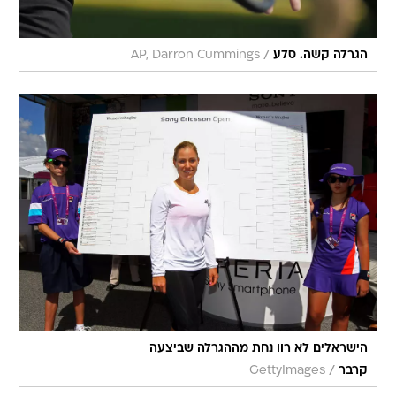
/
הגרלה קשה. סלע
AP, Darron Cummings
הישראלים לא רוו נחת מההגרלה שביצעה
/
קרבר
GettyImages