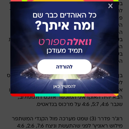
בקליפורניה מסבב ה-1,000 נפתח הלילה (בין שלישי
לרביעי) עם הפתעה גדולה, כשהמדורג 5 בעולם דויד
פרר מצא את עצמו מחוץ לטורניר כבר בסיבוב
השלישי. פרר, שכבר זכה השנה בשלושה תארים,
הפסיד 6:4, 6:3 לדניס איסטומין מאוזבקיסטן (51
בעולם). הטניסאי האוזבקי המוכשר יתמודד בשמינית
הגמר נגד חואן מרטין דל פוטרו הארגנטינאי (9
בעולם) שניצח בסיבוב השלישי את פרננדו ורדאסקו
הספרדי (19 בעולם) 2:6, 6:7.
בן ארצו רפאל נדאל, המדורג שני, לא התקשה לטפס
לשמינית הגמר עם ניצחון קליל 1:6, 4:6 על ספרדי
אחר, מרסלו גרנולרס, בתוך פחות משעה וחצי, ויריבו
הבא יהיה האוקראיני המוכשר אלכס דולגופולוב,
שגבר 4:6, 5:7, 4:6 על מרכוס בגדאטיס.
רוג'ר פדרר (3) שמט מערכה מול הקנדי המשתפר
מילוש ראוניץ' לפני שהתעשת וניצח 7:6, 2:6, 4:6