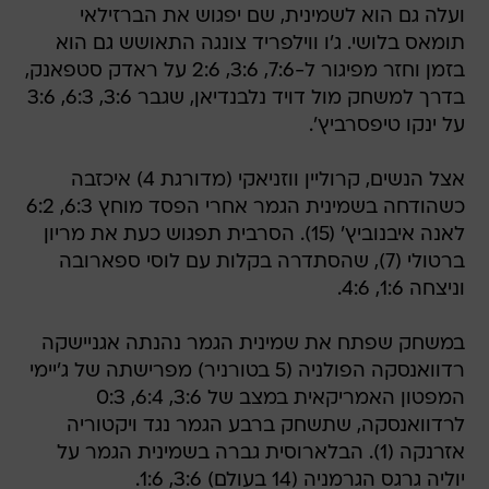
ועלה גם הוא לשמינית, שם יפגוש את הברזילאי
תומאס בלושי. ג'ו ווילפריד צונגה התאושש גם הוא
בזמן וחזר מפיגור ל-7:6, 3:6, 2:6 על ראדק סטפאנק,
בדרך למשחק מול דויד נלבנדיאן, שגבר 3:6, 6:3, 3:6
על ינקו טיפסרביץ'.
אצל הנשים, קרוליין ווזניאקי (מדורגת 4) איכזבה
כשהודחה בשמינית הגמר אחרי הפסד מוחץ 6:3, 6:2
לאנה איבנוביץ' (15). הסרבית תפגוש כעת את מריון
ברטולי (7), שהסתדרה בקלות עם לוסי ספארובה
וניצחה 1:6, 4:6.
במשחק שפתח את שמינית הגמר נהנתה אגניישקה
רדוואנסקה הפולניה (5 בטורניר) מפרישתה של ג'יימי
המפטון האמריקאית במצב של 3:6, 6:4, 0:3
לרדוואנסקה, שתשחק ברבע הגמר נגד ויקטוריה
אזרנקה (1). הבלארוסית גברה בשמינית הגמר על
יוליה גרגס הגרמניה (14 בעולם) 3:6, 1:6.