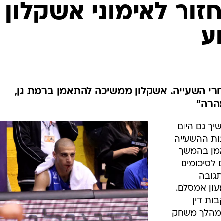
ענפים נוספים
חזור לאימוני אשקלון
לוח שידורים
ע
החידה של ספור
ארכיון מדורים
כתבו לנו
רי השעייה. אשקלון ממשיכה להתאמן ברמת גן,
הרה"
שיך גם היום
ות ההשעייה
אמן בהמשך
 לסיכומים
גובה
עון אמסלם.
ות דין
במהלך משחק