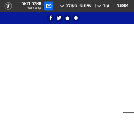
וואלה דואר
אופנה
עוד
שיתופי פעולה
קרא דואר
ציון 3
דאבל דריבל
י