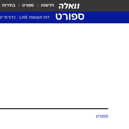
חדשות
ספורט
בחירות
ספורט
לוח תוצאות LIVE
כדורגל יש
ליגת העל Winner
סטט' ליגת
גביע המדי
גביע הטוט
שגרירים
נבחרות י
ליגה לאומ
ליגה א'
ספורט