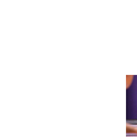
ט1
מחוץ לקווים
4-4-2
משרד החוץ
רץ על הקווים
ספורט בחקירה
סוגרים שנה
מונדיאל 2014
בראש ובראשונה
אליפות אפריקה 2015
יורו צעירות 2013
לונדון 2012
יורו 2012