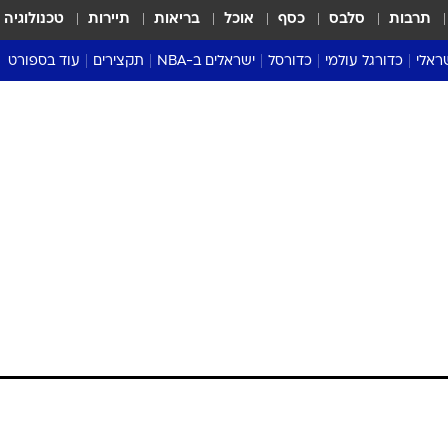
תרבות
סלבס
כסף
אוכל
בריאות
תיירות
טכנולוגיה
ראלי
כדורגל עולמי
כדורסל
ישראלים ב-NBA
תקצירים
עוד בספורט
ליגה אנגלית
ליגת העל
דני אבדיה
מונדיאל 2026
 העל
ליגה ספרדית
דאבל דריבל
NBA
נה
ליגה איטלקית
יורוליג וכדורסל אירופי
טבלאות
ו
ליגה גרמנית
ליגה לאומית
פודקאסטים
ליגה צרפתית
נבחרות ישראל בכדורסל
מסכמים מחזור
שראל
ליגת האלופות
כדורסל נשים
אבא של שבת
ית
הליגה האירופית
מעל הטבעת
דרום אמריקה
סערה בממלכה
טניס
טראש טוק
ספורט אמריקא
פוקר