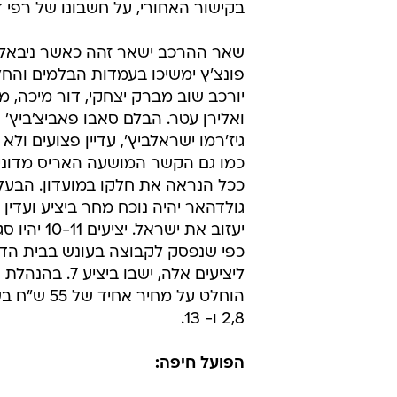
בקישור האחורי, על חשבונו של רפי 
שאר ההרכב ישאר זהה כאשר ניבאלד
פונצ'ץ ימשיכו בעמדות הבלמים והח
יורכב שוב מברק יצחקי, דור מיכה, מ
ואלירן עטר. הבלם סאבו פאביצ'ביץ'
גיז'רמו ישראלביץ', עדיין פצועים ולא 
כמו גם הקשר המושעה האריס מדוניא
ככל הנראה את חלקו במועדון. הבעל
גולדהאר יהיה נוכח מחר ביציע ועדין 
יעזוב את ישראל. יצ
כפי שנפסק לקבוצה בעונש בבית הדין 
ליציעים אלה, ישבו ביציע 
הוחלט על מחיר א
2,8 ו- 13.
הפועל חיפה: