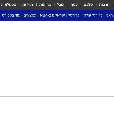
תרבות
סלבס
כסף
אוכל
בריאות
תיירות
טכנולוגיה
ראלי
כדורגל עולמי
כדורסל
ישראלים ב-NBA
תקצירים
עוד בספורט
ליגה אנגלית
ליגת העל
דני אבדיה
מונדיאל 2026
 העל
ליגה ספרדית
דאבל דריבל
NBA
נה
ליגה איטלקית
יורוליג וכדורסל אירופי
טבלאות
ו
ליגה גרמנית
ליגה לאומית
פודקאסטים
ליגה צרפתית
נבחרות ישראל בכדורסל
מסכמים מחזור
שראל
ליגת האלופות
כדורסל נשים
אבא של שבת
ית
הליגה האירופית
מעל הטבעת
דרום אמריקה
סערה בממלכה
טניס
טראש טוק
ספורט אמריקא
פוקר