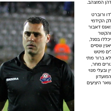
דהן המוצהב.
ו ורוברט
לק הקידמי
ואנס דאבור
 והקשר
יכללו בסגל,
נין שסיים
ים מיטש
לא ברור מתי
יעים 10-11 יהיו סגורים מחר,
ובעלי מנוי
7. בהנהלת המועדון
חיד של 55 ש"ח בשאר היציעים