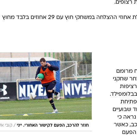
 רצופים.
* הפועל חיפה נמצאת בתחתית טבלת אחוזי ההצלחה במשחקי חוץ עם 29 אחוזים בלבד מחוץ
ח מרומם
חר שחקני
רציפות
בלומפילד.
פתיחת
ד שבועיים
נראה כי
רכב, כאשר
/
חוזר להרכב, הפעם לקישור האחורי. ייני
קובי אל
 הפעם