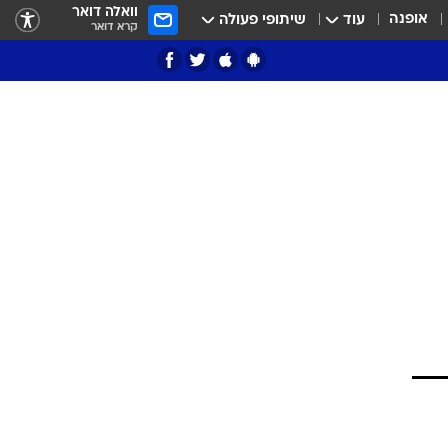
וואלה דואר
אופנה
עוד
שיתופי פעולה
קרא דואר
ציון 3
דאבל דריבל
י