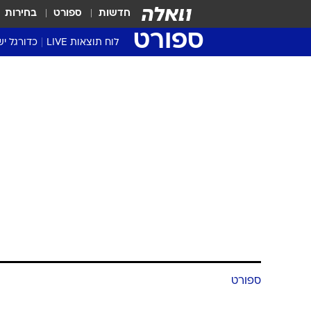
חדשות
ספורט
בחירות
ספורט
לוח תוצאות LIVE
כדורגל יש
ליגת העל Winner
סטט' ליגת
גביע המדי
גביע הטוט
שגרירים
נבחרות י
ליגה לאומ
ליגה א'
ספורט