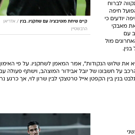
קווה לברוח
פועל חיפה
ה יודעים כי
/
קיים שיחת מוטיבציה עם שחקניו. בנין
אדריאן
את מאבקי
הרבשטיין
ב עם
חרונים מול
נין.
יא את שלוש הנקודות", אמר המאמן לשחקניו. על פי האימון
הרכב על חשבונו של יובל אבידור המוצהב, וישתף פעולה עם
לבט בנין בין הקפטן אייל טרטצקי לבין שרון לוי, אך כרגע נ
שני