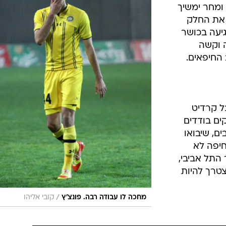
ומחר ימשיך
ש את החלק
יעה בכושר
ה וקשה
 החיפאים.
ל קרדיט
ים בודדים
ם, שיבואו
חיפה לא
התל אביבי,
צטרך להיות
/
מחכה לו עבודה רבה. פונצ'ץ
קובי אליהו