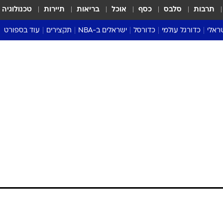
תרבות
סלבס
כסף
אוכל
בריאות
תיירות
טכנולוגיה
ראלי
כדורגל עולמי
כדורסל
ישראלים ב-NBA
תקצירים
עוד בספורט
ליגה אנגלית
ליגת העל
דני אבדיה
מונדיאל 2026
 העל
ליגה ספרדית
דאבל דריבל
NBA
נה
ליגה איטלקית
יורוליג וכדורסל אירופי
טבלאות
ו
ליגה גרמנית
ליגה לאומית
פודקאסטים
ליגה צרפתית
נבחרות ישראל בכדורסל
מסכמים מחזור
שראל
ליגת האלופות
כדורסל נשים
אבא של שבת
ית
הליגה האירופית
מעל הטבעת
דרום אמריקה
סערה בממלכה
טניס
טראש טוק
ספורט אמריקא
פוקר