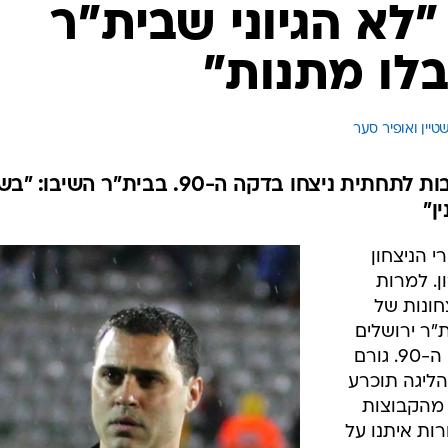
ענפים נוספים
"לא הגיוני שבית"ר
לוח שידורים
לו מתנות"
החידה של ספור
ארכיון מדורים
כתבו לנו
טיין ואופיר סער 
בהפועל חיפה זעמו אחרי שהיריבות לתחתית ניצחו בדקה ה-90. בבית"ר ה
ן"
 הניצחון
ון. למרות
חונות של
"ר ירושלים
על עירוני קרית שמונה, שתיהן בדקה ה-90. גורם
הליגה תוכרע
 מהקבוצות
ות איתנו על