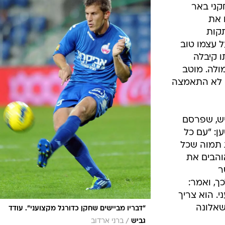
קני באר
 את
תקות
 עצמו טוב
 קיבלה
ולה. מוטב
ן לא התאמצה
יש, שפרסם
ן: "עם כל
 תמוה שכל
והבים את
ר
ך, ואמר:
י. הוא צריך
שאלונה
"דבריו מביישים שחקן כדורגל מקצועני". עודד
/
גביש
ברני ארדוב