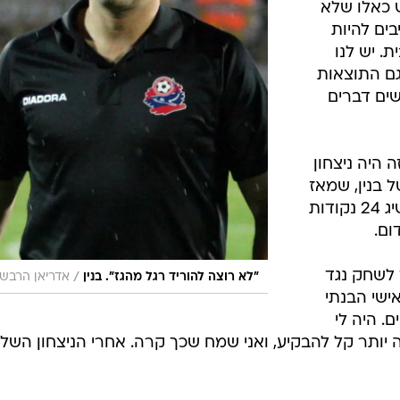
ש כאלו שלא
ים להיות
. יש לנו
גם התוצאות
שים דברים
היה ניצחון
ל בנין, שמאז
שהחליף את ניצן שירזי על הקווים השיג 24 נקודות
ום.
 לשחק נגד
/
"לא רוצה להוריד רגל מהגז". בנין
אדריאן הרבשט
ישי הבנתי
. היה לי
 יותר קל להבקיע, ואני שמח שכך קרה. אחרי הניצחון השלי