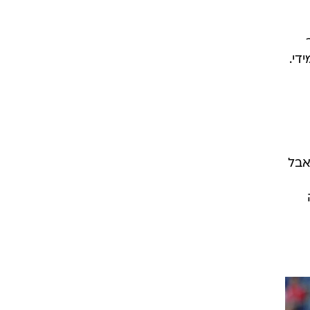
די.
אבל