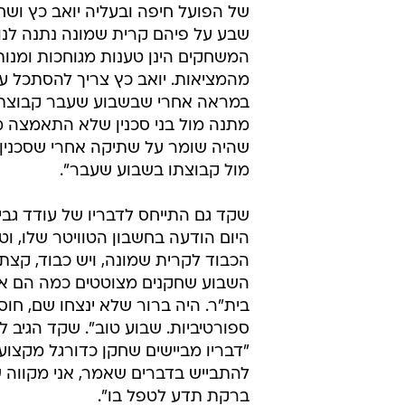
של הפועל חיפה ובעליה יואב כץ ושח
שבע על פיהם קרית שמונה נתנה לנו
המשחקים הינן טענות מגוחכות ומנו
מהמציאות. יואב כץ צריך להסתכל על
במראה אחרי שבשבוע שעבר קבוצתו
מתנה מול בני סכנין שלא התאמצה מ
שהיה שומר על שתיקה אחרי שסכני
מול קבוצתו בשבוע שעבר".
שקד גם התייחס לדבריו של עודד גב
היום הודעה בחשבון הטוויטר שלו, וטע
הכבוד לקרית שמונה, ויש כבוד, קצת
השבוע שחקנים מצוטטים כמה הם א
בית"ר. היה ברור שלא ינצחו שם, חוס
ספורטיביות. שבוע טוב". שקד הגיב לכ
"דבריו מביישים שחקן כדורגל מקצוענ
להתבייש בדברים שאמר, אני מקווה 
ברקת תדע לטפל בו".