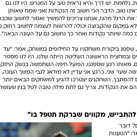
נלחמת. יש דרך והיא נראית טוב על המגרש. היו לנו גם
ינו טוב. הדבר הכי חשוב זה הנקודות ואני שמח שאותן
ד את הרגל מהגז, אנחנו צריכים להמשיך ואסור לחשוב שכבר
ן לא במקום שהקבוצה יכולה להרשות לעצמה לחשוב רחוק מי
ם כמה שיותר נקודות ואחר כך נחשוב גם על העונה הבאה".
, שספג ביקורת משחקניו על החילופים במשחק, אמר: "עד
ים ובמחצית הראשונה השליטה הייתה שלנו. היו לנו מספר
ם. מאותו רגע שספגנו, הפועל חיפה השתמשה בנשק החזק
שער שני. כרגע אני עדיין לא מודאג לגבי המשך העונה, 
ם להסתבך. השחקנים יצטרכו להגיע למשחקים הבאים יותר
בהם את הנקודות. צריך גם לתת מילה טובה לטל בנין שעושה
 להתבייש, מקווים שברקת תטפל בו"
? דובר
ר: "הטענות