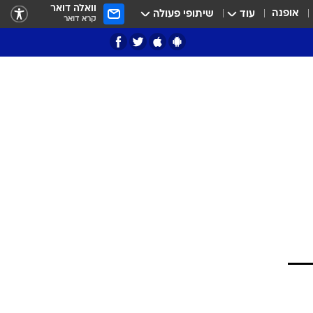
וואלה דואר
אופנה
עוד
שיתופי פעולה
קרא דואר
ציון 3
דאבל דריבל
י