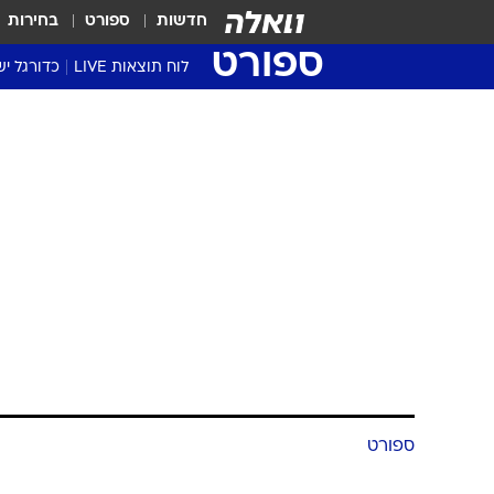
חדשות
ספורט
בחירות
ספורט
לוח תוצאות LIVE
כדורגל יש
ליגת העל Winner
סטט' ליגת
גביע המדי
גביע הטוט
שגרירים
נבחרות י
ליגה לאומ
ליגה א'
ספורט