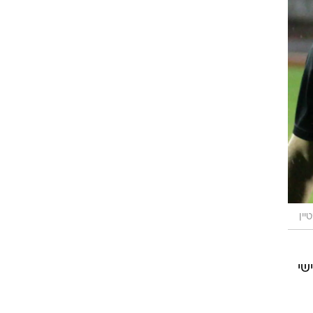
רוגבי וקריקט
גולף
ביליארד
תקצירים
יין
שי