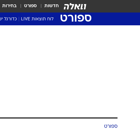
חדשות
ספורט
בחירות
ספורט
לוח תוצאות LIVE
כדורגל יש
ליגת העל Winner
סטט' ליגת
גביע המדי
גביע הטוט
שגרירים
נבחרות י
ליגה לאומ
ליגה א'
ספורט