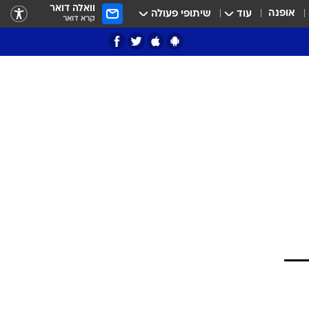
וואלה דואר
אופנה
עוד
שיתופי פעולה
קרא דואר
ציון 3
דאבל דריבל
י