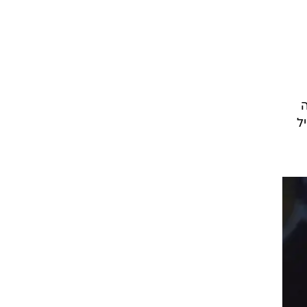
ט1
מחוץ לקווים
4-4-2
משרד החוץ
ל
רץ על הקווים
ספורט בחקירה
סוגרים שנה
מונדיאל 2014
בראש ובראשונה
אליפות אפריקה 2015
יורו צעירות 2013
לונדון 2012
יורו 2012