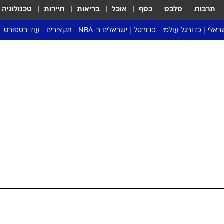
תרבות
סלבס
כסף
אוכל
בריאות
תיירות
טכנולוגיה
ראלי
כדורגל עולמי
כדורסל
ישראלים ב-NBA
תקצירים
עוד בספורט
ליגה אנגלית
ליגת העל
דני אבדיה
מונדיאל 2026
 העל
ליגה ספרדית
דאבל דריבל
NBA
נה
ליגה איטלקית
יורוליג וכדורסל אירופי
טבלאות
ו
ליגה גרמנית
ליגה לאומית
פודקאסטים
ליגה צרפתית
נבחרות ישראל בכדורסל
מסכמים מחזור
שראל
ליגת האלופות
כדורסל נשים
אבא של שבת
ית
הליגה האירופית
מעל הטבעת
דרום אמריקה
סערה בממלכה
טניס
טראש טוק
ספורט אמריקא
פוקר