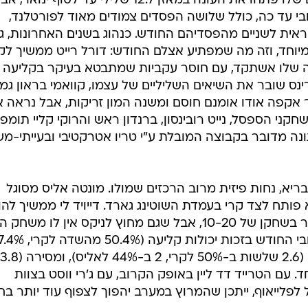
תנו קרדיט למארק ג'קסון - הלוחמים שלו פתחו את העונה במאזן 12:7 שלילי עד לסוף ינואר, 
אר הם מחזיקים במאזן 5:6 חיובי עד כה, כולל שלושה הפסדים צמודים מאוד לפורטלנד,
ית לשניים מהפסדיהם החודש. כנהוג בשנים האחרונות, גו
מיוחד, וזה מה שמפתיע אצלם החודש: דורל רייט ממשיך ל
 שלו אשתקד, עם חוסר עקביות שמתבטא בעיקר בקליעה
נס שובר את השיאים השליליים של עצמו, קוואמי בראון גמ
ר אקפה אודו אומנם חוסם ומשנה המון זריקות, אבל נראה א
קני הספסל, נייט רובינסון, ברנדון ראש והרוקי קליי תומפס
ה מדובר בקבוצה המובלת ע"י טריו אטרקטיבי ובעייתי-מש
יא, נחות פיזית מרוב הרכזים שמולו. מונטה אליס מסוגל
פותח לצד קרי בעמדת השוטינג גארד. דייויד לי ממשיך להו
שגם מחוץ לשיטה של דאנטוני, מדובר בשחקן של 10-20, אבל שגם מחוץ לניקס אין לו מש
טריו הלוחמים הצליח להשיג מאזן חיובי החודש בזכות יכולות קליעה 
לאליס, 50% מצד לי), צליפה משלוש (2.6 שלשות ב-50% לקרי, 2 ב-44% לאל
עם הטרייד דד ליין באופק הקרוב, עם ג'רי ווסט בצוות
לפלייאוף, ייתכן שהמרוץ במערב יהפוך לצפוף עוד יותר בח