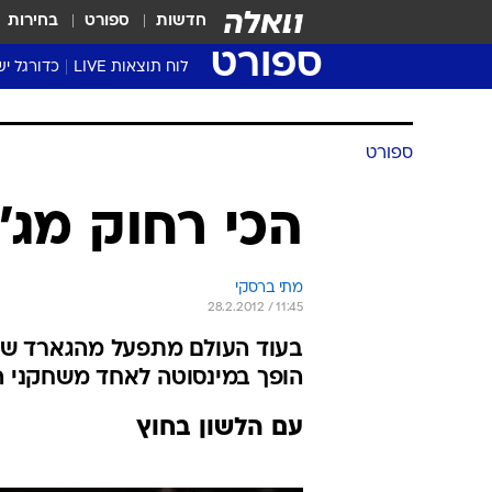
חדשות
ספורט
בחירות
ספורט
לוח תוצאות LIVE
כדורגל יש
ליגת העל Winner
סטט' ליגת
ספורט
גביע המדי
גביע הטוט
הכי רחוק מג'ר
שגרירים
נבחרות י
מתי ברסקי
ליגה לאומ
28.2.2012 / 11:45
ליגה א'
בעוד העולם מתפעל מהגארד של 
הופך במינסוטה לאחד משחקני הפנים הטובים ב-NBA.
עם הלשון בחוץ