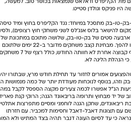
ם מול הקליפרס ודאלאס שנמצאות בכושר טוב. למעשה,
היו פניקס וגולדן סטייט.
ק-טו-בק מתסכל במיוחד: נגד הקליפרס בחוץ ומיד טיסה
ום להישאר בלוס אנג'לס לשני משחקי חוץ רצופים), ולסיו
ך ארבעה סטים של בק-טו-בק, שלושה מתוכם במתכונת של
משחק בית מיד לאחר משחק חוץ, או להפך. מבחינת קצב משחקים מדובר ב-22 ימים שלתוכם
נדחסו 14 משחקים, עומס שכמוהו אף קבוצה אחרת לא חוותה החודש, כולל רצף של 7 משחק
כי הנהלת הליגה לא.
פצועים אמורים לחזור עד תחילת חודש מרץ, שבתורו יהיה
בק וזהו, בנוסף לנוכחות מעודדת יותר של כמה מנמושות הל
יעות הנ"ל אפשרו לכמה צעירים מקצה הספסל לקבל במה:
וב של יד מבחוץ ותרומה בריבאונד הגנה; הרוקי קנת פאריד
בת ריבאונדים, שחקן הגנה לוחמני ומסיים מתפרצות אתלטי;
ם עם תצוגות דאבל-דאבל וחסימות למכביר. עם חזרתו
נראה כי עד לסיום העונה דנבר תהיה בצד המתיש ולא המו