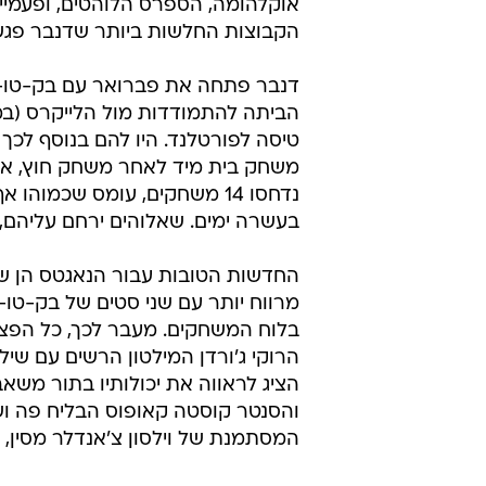
אוקלהומה, הספרס הלוהטים, ופעמיי
הקבוצות החלשות ביותר שדנבר פגשה 
דנבר פתחה את פברואר עם בק-טו-ב
הביתה להתמודדות מול הלייקרס (במק
טיסה לפורטלנד. היו להם בנוסף לכ
בעשרה ימים. שאלוהים ירחם עליהם, 
החדשות הטובות עבור הנאגטס הן שה
מרווח יותר עם שני סטים של בק-טו-
בלוח המשחקים. מעבר לכך, כל הפצ
הרוקי ג'ורדן המילטון הרשים עם שיל
הציג לראווה את יכולותיו בתור משא
והסנטר קוסטה קאופוס הבליח פה וש
המסתמנת של וילסון צ'אנדלר מסין, 