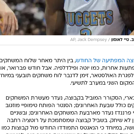
/
 טיי לאוסון
AP, Jack Dempsey
וצה המפתיעה של החודש
, בין היתר מאחר שלוח המשחקים
תעות אחרות, כמו יוטה ופילדלפיה. אבל חודש פברואר, או
פגרת האולסטאר, זימן לדנבר לוח משחקים תובעני במיוחד
קום השני במערב לתשיעי.
לינארי, הסקורר המוביל בקבוצה, נעדר מעשרת המשחקים
 ננה היעיל פספס 8 משחקים כולל שבעת האחרונים; הסנטר הפותח טימופיי מוזגוב
 פרננדז נעדר מארבעת המשחקים האחרונים; ובשניים
ון לא שיחק. בשביל קבוצה שמסתמכת על רוטציה רחבה
נושה, במיוחד כי הנאגטס התמודדו החודש מול קבוצות כמו