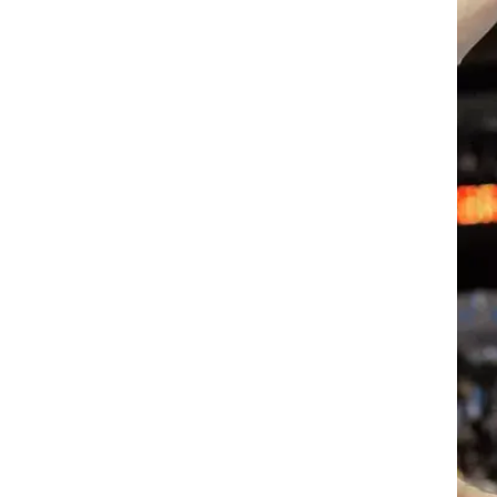
ט1
מחוץ לקווים
4-4-2
משרד החוץ
רץ על הקווים
ספורט בחקירה
סוגרים שנה
מונדיאל 2014
בראש ובראשונה
אליפות אפריקה 2015
יורו צעירות 2013
לונדון 2012
יורו 2012