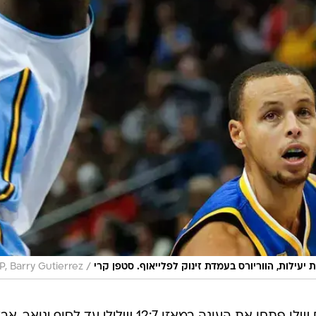
/
יעילות, הווריורס בעמדת זינוק לפלייאוף. סטפן קרי
P, Barry Gutierrez