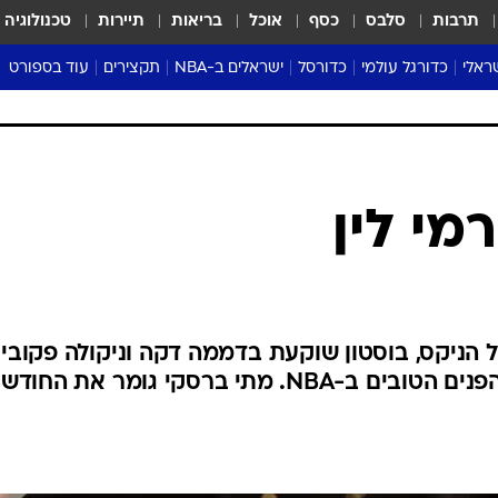
תרבות
סלבס
כסף
אוכל
בריאות
תיירות
טכנולוגיה
ראלי
כדורגל עולמי
כדורסל
ישראלים ב-NBA
תקצירים
עוד בספורט
ליגה אנגלית
ליגת העל
דני אבדיה
מונדיאל 2026
 העל
ליגה ספרדית
דאבל דריבל
NBA
נה
ליגה איטלקית
יורוליג וכדורסל אירופי
טבלאות
ו
ליגה גרמנית
ליגה לאומית
פודקאסטים
מי לין
ליגה צרפתית
נבחרות ישראל בכדורסל
מסכמים מחזור
שראל
ליגת האלופות
כדורסל נשים
אבא של שבת
ית
הליגה האירופית
מעל הטבעת
דרום אמריקה
סערה בממלכה
הניקס, בוסטון שוקעת בדממה דקה וניקולה פקוביץ
טניס
 מתי ברסקי גומר את החודש
טראש טוק
ספורט אמריקא
פוקר