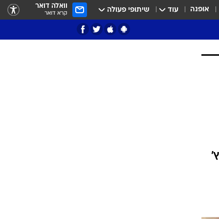
וואלה דואר
אופנה
עוד
שיתופי פעולה
קרא דואר
ציון 3
דאבל דריבל
'
י