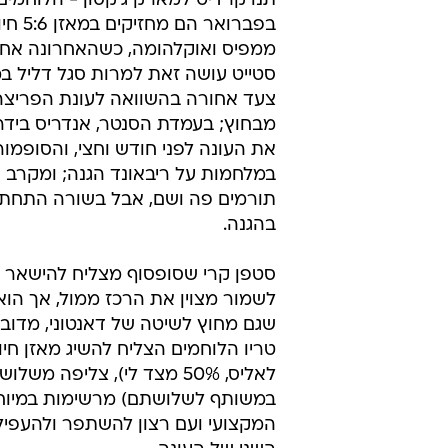
בפברו
ממפיס ואוקלהומה, כשהאחרונה אחרא
סטייט עושה זאת למרות סגל דליל ב
צעד אחורה בהשוואה לעונת הפריצה
מבחוץ; בעמדת הסנטר, אנדריס בידרי
את העונה לפני חודש וחצי, והסופמו
במלחמות על ריבאונד הגנה; ומקרב שח
תורמים פה ושם, אבל בשורה התחתונ
בהגנה.
סטפן קרי שסופסוף מצליח להישאר בר
לשמור מצוין את הרכז ממול, אך הוא 
במשותף לשלושתם) מרשימות במיוחד. 
המקצועי ועם רצון להשתפר ולהעפיל 