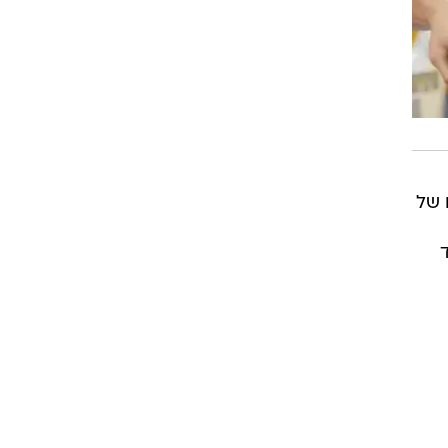
רוגבי וקריקט
גולף
ביליארד
תקצירים
 של