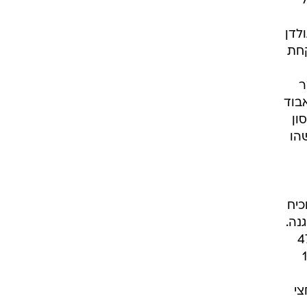
אבל
לדן
קחת
ר
בוד
ון
הו
כיח
חק הגנה.
(50.4% מהשדה לקרי, 47.4%
יס), ומסירה (13.8
צי