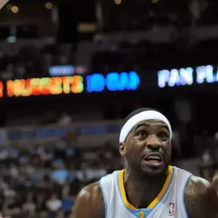
ענפים נוספים
לוח שידורים
החידה של ספור
ארכיון מדורים
כתבו לנו