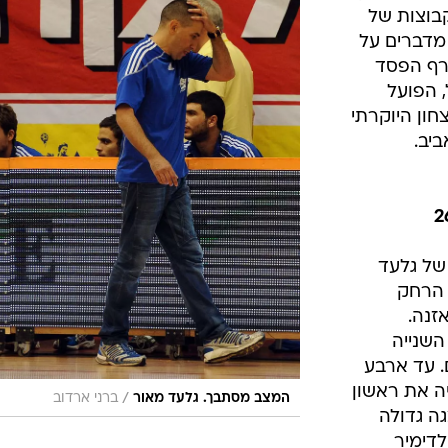
ענפים נוספים
קבוצות של
לוח שידורים
 מדברים על
רף הפסד
החידה של ספור
יל, הפועל
ארכיון מדורים
חון היוקרתי
כתבו לנו
של גלעד
 הרחק
זנה.
השנייה
. עד ארבע
ה את ראשון
/
המצב מסתבך. גלעד מאור
ברני ארדוב
הצגה גדולה
לדימיר