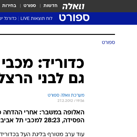
חדשות
ספורט
בחירות
ספורט
לוח תוצאות LIVE
כדורגל יש
ליגת העל Winner
סטט' ליגת
ספורט
גביע המדי
גביע הטוט
כדוריד: מכבי 
שגרירים
גם לבני הרצל
נבחרות י
ליגה לאומ
ליגה א'
מערכת וואלה ספורט
27.2.2012 / 19:56
הפסידה, 28:23 למכבי תל אביב
עוד ערב מטורף בליגת העל בכדוריד.