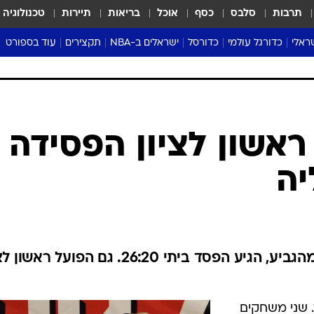
תרבות
סלבס
כסף
אוכל
בריאות
תיירות
טכנולוגיה
ראלי
כדורגל עולמי
כדורסל
ישראלים ב-NBA
תקצירים
עוד בספורט
ליגה אנגלית
ליגת העל
דני אבדיה
מונדיאל 2026
 העל
ליגה ספרדית
דאבל דריבל
NBA
נה
ליגה איטלקית
יורוליג וכדורסל אירופי
טבלאות
ו
ליגה גרמנית
ליגה לאומית
פודקאסטים
ראשון לציון הפסידה
ליגה צרפתית
נבחרות ישראל בכדורסל
מסכמים מחזור
יה
שראל
ליגת האלופות
כדורסל נשים
אבא של שבת
ית
הליגה האירופית
מעל הטבעת
דרום אמריקה
סערה בממלכה
טניס
האלופה במשבר: אחרי ההדחה מהגביע, הגיע הפסד ביתי 26:20. גם הפועל ר
טראש טוק
ספורט אמריקא
פוקר
 שני משחקים