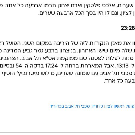
שערים, אלכס פלסקין ואדם יצחק תרמו ארבעה כל אחד. פי
ציון, וגם לו היו בסך הכל ארבעה שערים.
 את מאזן הנקודות לזה של היריבה במקום השני. הפועל רא
שלה מיום שישי האחרון, בניצחון ברבע גמר גביע המדינה מ
זדמנות לעלות לפסגה שם ממוקמת אס"א תל אביב. הצהובים
הוליכו 9:11 במחצית. הפועל השוותה ל-13:13, אבל המארחת ברחה ל-17:24 בדקה ה-54 ובסיו
ביל את מכבי תל אביב עם שמונה שערים, מילוש מיטרוביץ' הוסיף
בעה כל אחד.
ועל ראשון לציון כדוריד
מכבי תל אביב בכדוריד