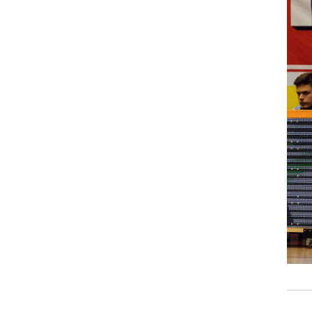
ט1
מחוץ לקווים
4-4-2
משרד החוץ
רץ על הקווים
ספורט בחקירה
סוגרים שנה
מונדיאל 2014
בראש ובראשונה
אליפות אפריקה 2015
יורו צעירות 2013
לונדון 2012
יורו 2012