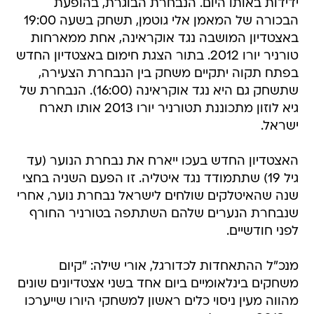
ידידות באותו היום. הנבחרת הבוגרת, בהופעת
הבכורה של המאמן אלי גוטמן, תשחק בשעה 19:00
באצטדיון המושבה נגד אוקראינה, אחת ממארחות
טורניר יורו 2012. בתור הצגת חימום באצטדיון החדש
בפתח תקוה יתקיים משחק בין הנבחרת הצעירה,
שתשחק גם היא נגד אוקראינה (16:00). הנבחרת של
גיא לוזון מתכוננת תטורניר יורו 2013 אותו תארח
ישראל.
האצטדיון החדש בעכו ייארח את נבחרת הנוער (עד
גיל 19) שתתמודד נגד איטליה. זו הפעם השניה בחצי
שנה שהאיטלקים שולחים לישראל נבחרת נוער, אחרי
שנבחרת הנערים שלהם השתתפה בטורניר החורף
לפני חודשיים.
מנכ"ל ההתאחדות לכדורגל, אורי שילה: "קיום
משחקים בינלאומיים ביום אחד בשני אצטדיונים שונים
מהווה מעין ניסוי כלים ראשון למשחקי היורו שייערכו