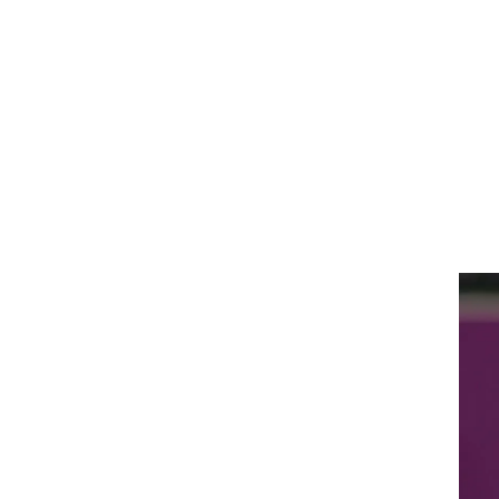
ט1
מחוץ לקווים
4-4-2
משרד החוץ
רץ על הקווים
ספורט בחקירה
סוגרים שנה
מונדיאל 2014
בראש ובראשונה
אליפות אפריקה 2015
יורו צעירות 2013
לונדון 2012
יורו 2012