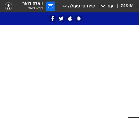
וואלה דואר
אופנה
עוד
שיתופי פעולה
קרא דואר
ציון 3
דאבל דריבל
י