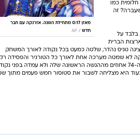
חלומית כמו
שעברה? זה
מאזן 0:17 מתחילת השנה. אזרנקה עם חבר
/
חדש
AP
בלבד על
רצות הברית
יגה טניס נהדר, שלטה כמעט בכל נקודה לאורך המשחק
קה לא שמטה מערכה אחת לאורך כל הטורניר והפסידה רק
ב-18 משחקונים. הבלארוסית דייקה ה-74 אחוזים מההגשה הראשונה שלה ולא עמדה בפני נקו
וד היא מצליחה לשבור את סטוסור חמש פעמים מתוך שמ