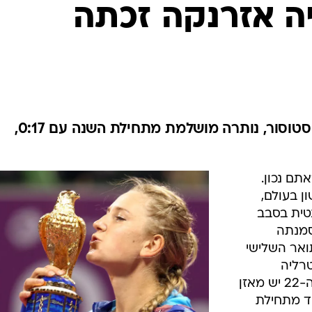
ענפים נוספים
יה אזרנקה זכתה
לוח שידורים
החידה של ספור
ארכיון מדורים
כתבו לנו
הבלארוסית הביסה 1:6, 2:6 את סטוסור, נותרה מושלמת מתחילת השנה עם 0:17,
תם נכון.
 בעולם,
טית בסבב
יסה 1:6, 2:6 את סמנתה
 התואר השלישי
טרליה
הפתוחה. בסך הכל, לבלארוסית בת ה-22 יש מאזן
ד אחד מתחילת