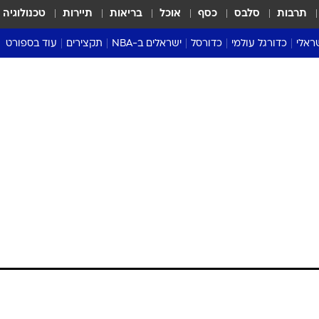
תרבות
סלבס
כסף
אוכל
בריאות
תיירות
טכנולוגיה
ראלי
כדורגל עולמי
כדורסל
ישראלים ב-NBA
תקצירים
עוד בספורט
ליגה אנגלית
ליגת העל
דני אבדיה
מונדיאל 2026
 העל
ליגה ספרדית
דאבל דריבל
NBA
נה
ליגה איטלקית
יורוליג וכדורסל אירופי
טבלאות
ו
ליגה גרמנית
ליגה לאומית
פודקאסטים
ליגה צרפתית
נבחרות ישראל בכדורסל
מסכמים מחזור
שראל
ליגת האלופות
כדורסל נשים
אבא של שבת
ית
הליגה האירופית
מעל הטבעת
דרום אמריקה
סערה בממלכה
טניס
טראש טוק
ספורט אמריקא
פוקר