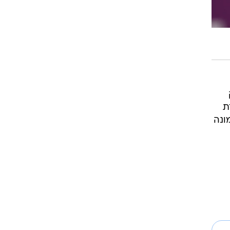
רוגבי וקריקט
גולף
ביליארד
תקצירים
דת
ונה