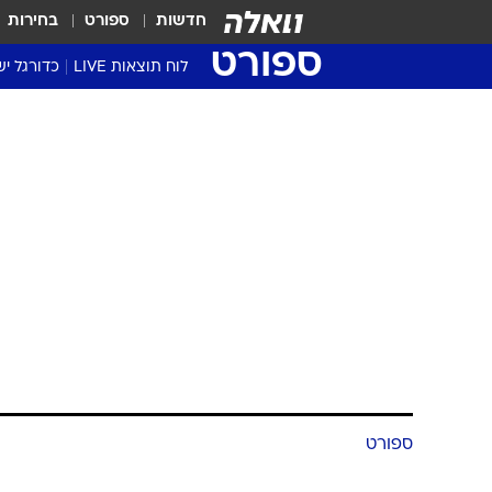
חדשות
ספורט
בחירות
ספורט
לוח תוצאות LIVE
כדורגל יש
ליגת העל Winner
סטט' ליגת
גביע המדי
גביע הטוט
שגרירים
נבחרות י
ליגה לאומ
ליגה א'
ספורט