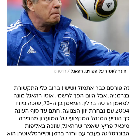
/
חוזר לעמוד על הקווים. רהאגל
רויטרס
זה פורסם כבר אתמול (שישי) ברוב כלי התקשורת
בגרמניה, אבל היום הפך לרשמי. אוטו רהאגל מונה
למאמן הרטה ברלין. המאמן בן ה-73, שזכה ביורו
2004 עם נבחרת יוון הצנועה, חתם עד סוף העונה.
כך הודיע המנהל המקצועי של המועדון מהבירה
מיכאל פריץ, שאמר שרהאגל, שזכה באליפות
הבונדסליגה בעבר עם ורדר ברמן וקייזרסלאוטרן הוא