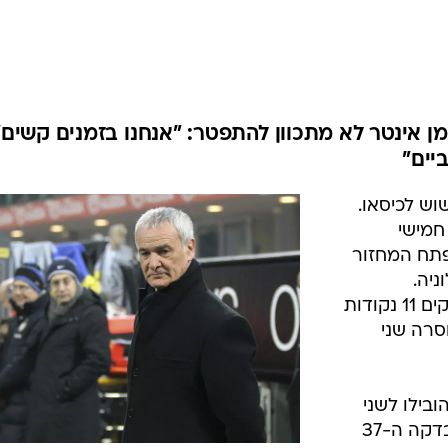
ענפים נוספים
לוח שידורים
החידה של ספור
ארכיון מדורים
כתבו לנו
 לבולוניה, מאמן אינטר לא מתכוון להתפטר: "אנחנו בזמנים קשים"
יים"
וש לכיסאו.
חמישי
נפתח המחזור
לוניה.
הנראזורי ניצבים במקום השישי, ורחוקים 11 נקודות
סרה שני
ובילו לשני
שערים בתוך דקה. לוסיו איבד כדור בדקה ה-37