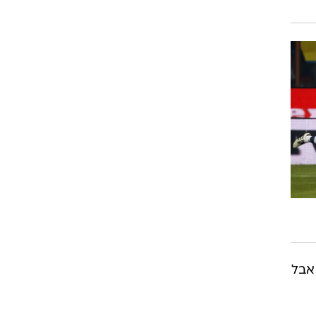
רוגבי וקריקט
גולף
ביליארד
תקצירים
אבל