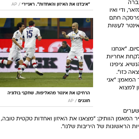
עברה
/
"איבדנו את האיזון והאחדות". ראניירי
AP
אר, ודי ואיו
ופרסקה חתם
אינטר לעשות
ום. "אנחנו
 לקחת אחריות
שיא. ציפינו
ה כזו".
המאמן: "אני
ן למצוא
הרחיקו את אינטר מהאליפות. שחקני בולוניה
/
חוגגים
AP
 שאינטר ספגה לא פחות מ-12 שערים
המאמן הוותיק: "מצאנו את האיזון ואחדות טקטית טובה, 
ות הראשונות של היריבות שלנו".