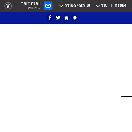
וואלה דואר
אופנה
עוד
שיתופי פעולה
קרא דואר
ציון 3
דאבל דריבל
י