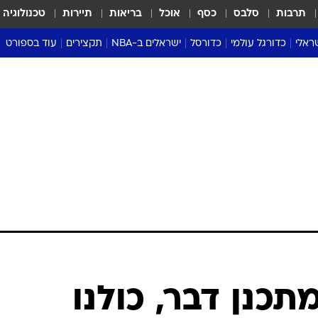
תרבות
סלבס
כסף
אוכל
בריאות
תיירות
טכנולוגיה
ראלי
כדורגל עולמי
כדורסל
ישראלים ב-NBA
תקצירים
עוד בספורט
ליגה אנגלית
ליגת העל
דני אבדיה
מונדיאל 2026
 העל
ליגה ספרדית
דאבל דריבל
NBA
נה
ליגה איטלקית
יורוליג וכדורסל אירופי
טבלאות
ו
ליגה גרמנית
ליגה לאומית
פודקאסטים
ליגה צרפתית
נבחרות ישראל בכדורסל
מסכמים מחזור
שראל
ליגת האלופות
כדורסל נשים
אבא של שבת
ית
הליגה האירופית
מעל הטבעת
דרום אמריקה
סערה בממלכה
טניס
טראש טוק
ספורט אמריקא
מתכנן דבר, כולנו
פוקר