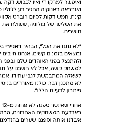
ואיפשר למרקו די ואיו לכבוש. דקה 
ואנדראה ראנוקיה החזיר רע לז'וליו סז
קינח. חמש דקות לסיום רוברט אקו
את השלישי של בולוניה, ששולח את 
חושבים.
"לא נתנו את הכל", הבהיר
ראניירי
בסי
נמצאים בזמנים קשים. אנחנו חייבים
ולהתנצל בפני האוהדים שלנו ובפני הנ
למשחק קשה, אבל לא חשבנו על תוצא
לשאלה המתבקשת לגבי עתידו, אמר 
לא מתכנן דבר. כולנו מאוחדים בניסיו
פיתרון לבעיות הללו".
אחרי
בארבעת המשחקים האחרונים, הבהיר 
איבדנו אותה וספגנו שערים בהזדמנוי