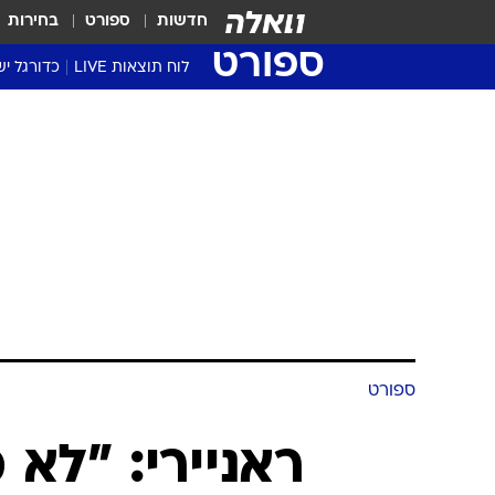
חדשות
ספורט
בחירות
ספורט
לוח תוצאות LIVE
כדורגל יש
ליגת העל Winner
סטט' ליגת
גביע המדי
גביע הטוט
שגרירים
נבחרות י
ליגה לאומ
ליגה א'
ספורט
ראניירי: "לא 