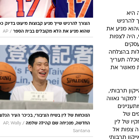
 היא
ך להרגיש
הצורך להרגיש שייך מניע קבוצות מיעוט בדיוק כפ
שהוא מניע את
/
שהוא מניע את הלא מקובלים בבית הספר
AP
, היה לצפות
עסקים
לות בהצלחה
כלה תעריך
ות מאשר את
קון תרבותי,
למקור גאווה
עניינים
ים של
הנוכחות של לין בשיח הציבורי, בכיכר העיר הגלוב
יו של לין
/
החדשה, מנכיחה שם קהילה שלמה
AP, Wally
ה צפות אל
Santana
יקון תרבותי