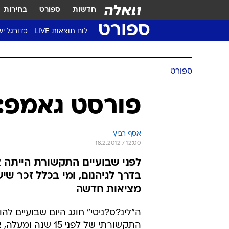
חדשות
ספורט
בחירות
ספורט
לוח תוצאות LIVE
כדורגל יש
ליגת העל Winner
סטט' ליגת
ספורט
גביע המדי
גביע הטוט
פורסט גאמפ:
שגרירים
נבחרות י
אסף רביץ
ליגה לאומ
18.2.2012 / 12:00
ליגה א'
בדרך לגיהנום, ומי בכלל זכר שי
מציאות חדשה
ה"לינ?ס?ניטי" חוגג היום שבועיים לה
התקשורתי של לפני