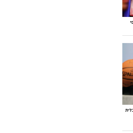
י
לית