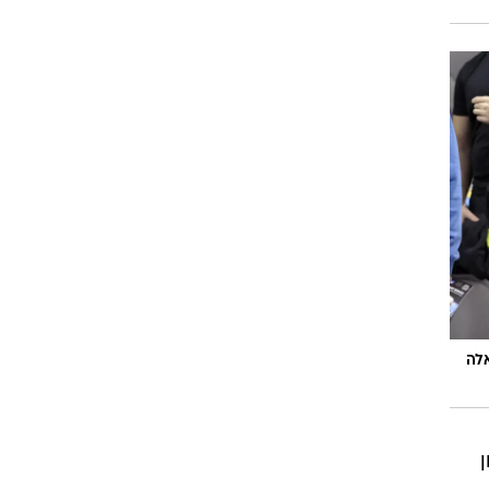
אלה
ן