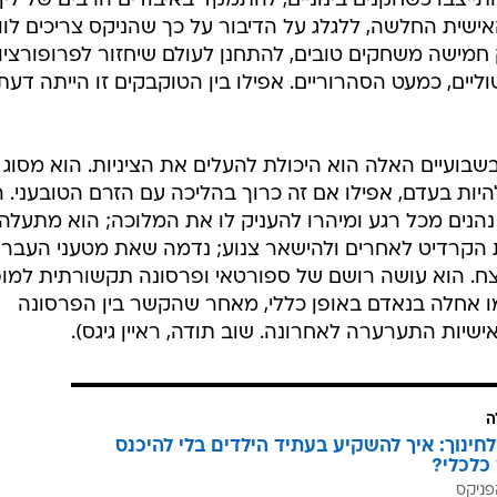
ייצבו כשחקנים בינוניים, להתמקד באיבודים הרבים של לין,
ישית החלשה, ללגלג על הדיבור על כך שהניקס צריכים לוו
 חמישה משחקים טובים, להתחנן לעולם שיחזור לפרופורציו
וליים, כמעט הסהרוריים. אפילו בין הטוקבקים זו הייתה דעת
בשבועיים האלה הוא היכולת להעלים את הציניות. הוא מסוג
ות בעדם, אפילו אם זה כרוך בהליכה עם הזרם הטובעני. ה
 נהנים מכל רגע ומיהרו להעניק לו את המלוכה; הוא מתעלה
 הקרדיט לאחרים ולהישאר צנוע; נדמה שאת מטעני העבר 
צח. הוא עושה רושם של ספורטאי ופרסונה תקשורתית למו
מו אחלה בנאדם באופן כללי, מאחר שהקשר בין הפרסונה
שיות התערערה לאחרונה. שוב תודה, ראיין גיגס).
ה
לחינוך: איך להשקיע בעתיד הילדים בלי להיכנס
כלכלי?
פניקס