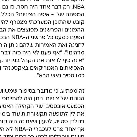
NBA. רק דבר אחד היה חסר, וזו גם
המפתח שלי - איפה הציניות? הכלל 
קובע שהתוכן המערכתי מצטרף להיס
ההמונים והפרשנים מפוצצים את הבו
הפעם כמעט כ
לחגיגה ואת האמירות שלהם ניתן היה
"איזה כיף לראות את הקהל בניו יור
האסיאתים האמריקאים באקסטזה" ו-
כמו סטיב נאש הבא".
זה מפתיע, כי מדובר בסיפור שמשווע
הגונות של ציניות. ניתן היה להתייחס 
הכמעט אובססיבי של הקהילה האסיא
את לין לתופעה תקשורתית עוד בימיו
בגולדן סטייט, לטעון שאם זה היה קור
אף אחד פ