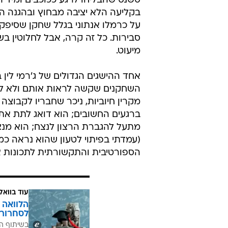
סשנס שהבליחו לרגע ככוכבים ומיד הת
בקליעה הלא יציבה מבחוץ ובהגנה הא
על כרמלו אנתוני בגלל שחקן שסיפק
סבירות. כל זה קרה, אבל לחלוטין בש
מיעוט.
אחד ההישגים הגדולים של ג'רמי לין 
השחקנים שקשה לראות אותם ולא להי
מקרין חיוביות, ניכר שחבריו לקבוצה
ברגעים החשובים; הוא דואג לתת את
מתעל להגברת הרצון לנצח; הוא מנ
(עמדתי בפיתוי לטעון שהוא נראה כ
הספורטיבית והתקשורתית לתכונות אי
עוד בוואל
הלוואה 
לסחרור 
בשיתוף ה