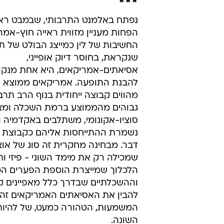
***
נפתח באלמנט התרבותי, שבמבט ראש
הפחות מעניין מזווית ראייה חוץ-אמר
החשיבות של לין כמייצג הבולט של 
שנקראת, בחוסר דיוק אופייני,
אסיאתים-אמריקאים, היא אחת מנק
להבנת התופעה. אמריקאים ממוצא מ
מהווים קבוצה ייחודית בנוף הרב תרב
גבוהים מהממוצע ברמת השכלה ומצ
סוציו-אקונומי, משתלבים באקדמיה ו
נשמרת ההתייחסות אליהם כקבוצת מ
דבר. מבחינה מחקרית זה סוג של אוצ
שמכילה רק את מימד השוני - פיזי ותר
הלכלוך שמייצרת הוספת הפערים הכ
וההשכלתיים שבדרך כלל מאפיינים קב
להבין את האסיאתים האמריקאים זה 
המשמעות, הטהורה כמעט, של להיות
השונה.