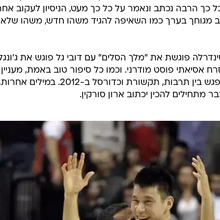
ענפים נוספים
נה משחקי עונה רגילה ב-NBA. כל כך הרבה נכתב ונאמר על כל כך מעט, הניסיון לעקוב אחר
לוח שידורים
תב מגוחך בערך כמו השאיפה להגיד משהו חדש, משהו שלא
החידה של ספור
ארכיון מדורים
 סינדרלה פוגשת את "מלך הסלים" עם דובי גל פוגש את ג'ונגל
כתבו לנו
רח אסיאתי פוסט מודרני. וכמו כל סיפור טוב באמת, מעניין
פחות הסיפור על הסיפור, נקודת המפגש בין תרבות, תקשורת וכדורסל ב-2012. ב
מתחילים להכין יכתוב ארון סורקין.