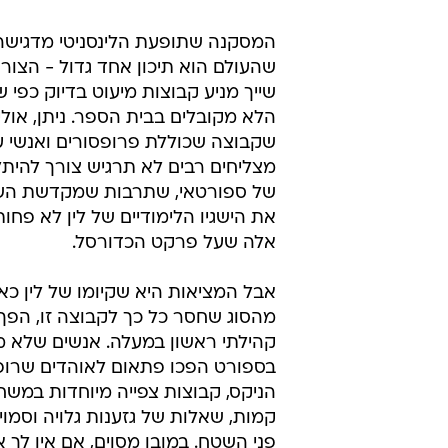
המסקנה שתופעת הלינסניטי מדגישה
שהעולם הוא תיכון אחד גדול - הצור
שייך מניע קבוצות מיעוט בדיוק כפי 
הלא מקובלים בבית הספר. ניתן, אולי
שקבוצה שכוללת פרופסורים ואנשי 
מצליחים רבים לא תרגיש צורך להית
של ספורטאי, שתרבות שמקדשת הש
את הישגיו הלימודיים של לין לא פח
אלה שעל פרקט הכדורסל.
אבל המציאות היא שקיומו של לין כאיי
מהסוג שחסר כל כך לקבוצה זו, הפך 
קהילתי ראשון במעלה. אנשים שלא מת
בספורט הפכו פתאום לאוהדים שרופ
הניקס, קבוצות צפייה מיוחדות במשחק
קמות, שאלות של גזענות גלויה וסמוי
פני השטח. במובן מסוים, אם אין לך אי