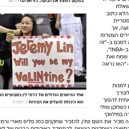
/
במקום לפוצץ את הבועה. ג'ף ואן-גנדי
AP
 שאלת
הלא כתוב
טריית
עה, אך
ל פרשני ה-NBA הבכירים הצטרפו
 לסכם ב-"זה
מדהים!", "אף פעם לא היה כזה דבר ב-NBA!",
ק שמח ואת
"הוא נראה
 למנות
לצורך
אחד ההישגים הגדולים של ג'רמי לין בשבועיים ה
תית להפוך
/
הוא היכולת להעלים את הציניות
רויטרס
 כשחקן שולי
ה במילווקי
רט לעכברי ה-NBA לא היה מכיר את השם שלו, להזכיר שחקנים כמו פליפ מארי ורמו