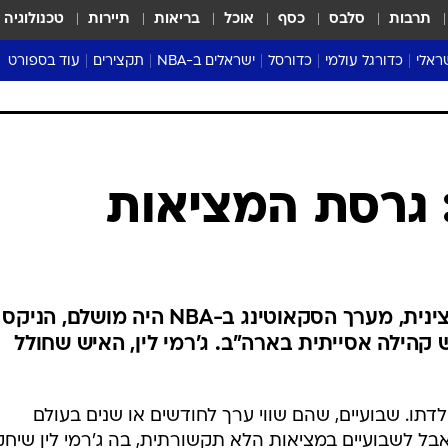
תרבות
סלבס
כסף
אוכל
בריאות
תיירות
טכנולוגיה
ראלי
כדורגל עולמי
כדורסל
ישראלים ב-NBA
תקצירים
עוד בספורט
ליגה אנגלית
ליגת העל
דני אבדיה
מונדיאל 2026
 העל
ליגה ספרדית
דאבל דריבל
NBA
נה
ליגה איטלקית
יורוליג וכדורסל אירופי
טבלאות
ו
ליגה גרמנית
ליגה לאומית
פודקאסטים
 גרסת המציאות
ליגה צרפתית
נבחרות ישראל בכדורסל
מסכמים מחזור
שראל
ליגת האלופות
כדורסל נשים
אבא של שבת
ית
הליגה האירופית
מעל הטבעת
דרום אמריקה
סערה בממלכה
לפני שבועיים התקשורת הייתה צינית, מערך הסקאוטינג ב-NBA היה מושלם,
טניס
ש קהילה אסייתית בארה"ב. ג'רמי לין, האיש שחולל
טראש טוק
ספורט אמריקא
ולדתו. שבועיים, שהם שווי ערך לחודשים או שנים בעולם
פוקר
 15 שנה ומעלה, אבל לשבועיים במציאות הלא תקשורתית, בה ג'רמי לין שיח