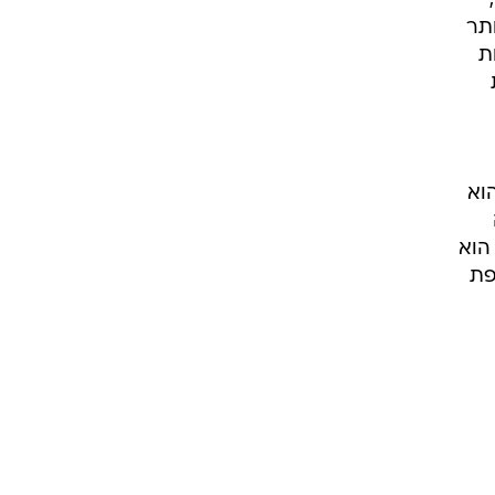
תר
ת
וא
הוא
פת