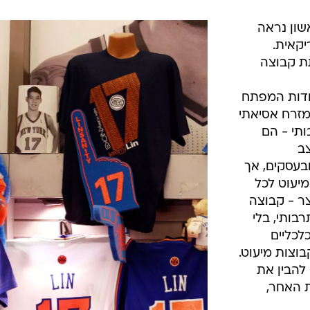
ון נראה
יקאית.
תת קבוצה
ודות המפתח
זרח אסיאתי
ותי - הם
ב
בעסקים, אך
יעוט לכל
ר - קבוצה
בותי, בלי
לכליים
וצות מיעוט.
להבין את
 האחר,