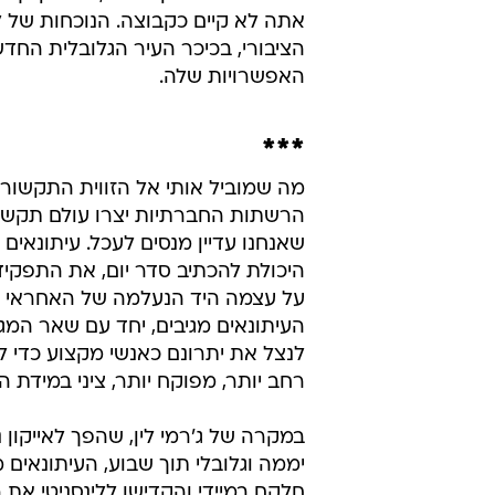
אתה לא קיים כקבוצה. הנוכחות של ל
הציבורי, בכיכר העיר הגלובלית הח
האפשרויות שלה.
***
מה שמוביל אותי אל הזווית התקשורת
הרשתות החברתיות יצרו עולם תקשו
שאנחנו עדיין מנסים לעכל. עיתונאים 
היכולת להכתיב סדר יום, את התפקי
על עצמה היד הנעלמה של האחראי ע
העיתונאים מגיבים, יחד עם שאר המגי
לנצל את יתרונם כאנשי מקצוע כדי 
רחב יותר, מפוקח יותר, ציני במידת ה
במקרה של ג'רמי לין, שהפך לאייקון ני
יממה וגלובלי תוך שבוע, העיתונאים 
חלקם במיידי והקדישו ללינסניטי את ר