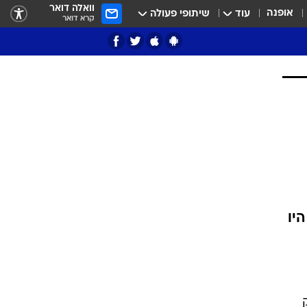
וואלה דואר
אופנה
עוד
שיתופי פעולה
קרא דואר
ציון 3
דאבל דריבל
 הניקס היו
י
ק