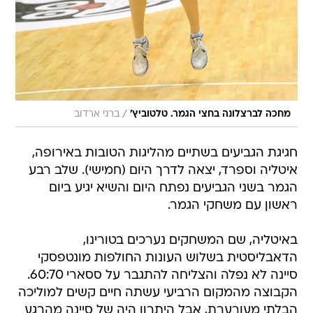
/
מחכה לברצלונה בחצי הגמר. טלטוביץ'
ברני ארדוב
חגיגת הגביעים בשתיים מהליגות הטובות באירופה,
איטליה וספרד, יצאה לדרך היום (חמישי). שלב רבע
הגמר בשני הגביעים נפתח היום והשיא יגיע ביום
ראשון עם משחקי הגמר.
באיטליה, שם המשחקים נערכים בטורינו,
הדאבליסטית בשלוש העונות החולפות מונטפסקי
סיינה לא נפלה והצליחה להתגבר על ססארי 60:70.
הקבוצה מהמקום הרביעי עשתה חיים קשים למוליכה
הבלתי מעורערת, אבל היתרון היה של סיינה מהרגע