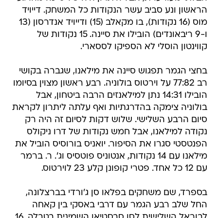
הראשון ונע סביב עשר הנקודות כל המשחק. דייויד
מוס (16 נקודות), בו מקאלב (15) ודייויד אנדרסון (13
ו-9 ריבאונדים) הובילו את סיינה. 15 נקודות של
קווינטון הוסלי לא הספיקו לססארי.
בחצי הגמר תפגוש סיינה את מילאנו, שגברה בקושי
רב 77:82 על וירטוס בולוניה. רבע ראשון מצוין בסיומו
הובילו 14:31 נתן למילאנזים הרבה ביטחון, אבל
בולוניה צימקה בהדרגתיות ואף עלתה ליתרון לקראת
סיום הרבע השלישי. שלוש דקות לסיום זה היה רק
נקודה למילאנו, אבל חמש נקודות של דרו ניקולס
הפנטסטי סגרו את הסיפור. יואניס בורוסיס הוביל את
מילאנו עם 14 נקודות, אנטוניס פוטסיס וג'. ר. ברמר
עם 12 כל אחד. פטרי קופונן קלע 23 לוירטוס.
בספרד, שם משחקים בפלאו סן ג'ורדי בברצלונה,
החל שלב רבע הגמר עם דרבי באסקי בין קאחה
לבוראל השלישית לסן סבסטיאן השמינית בטבלה. 16