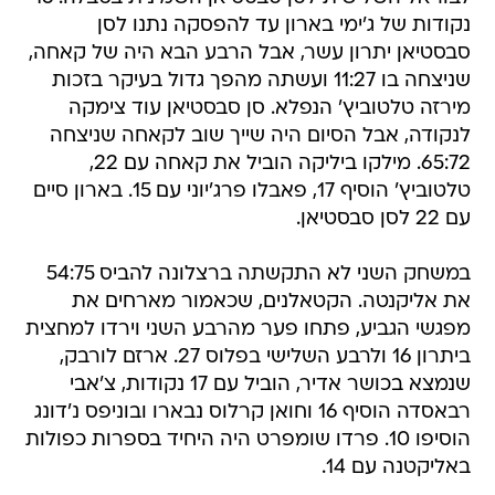
נקודות של ג'ימי בארון עד להפסקה נתנו לסן
סבסטיאן יתרון עשר, אבל הרבע הבא היה של קאחה,
שניצחה בו 11:27 ועשתה מהפך גדול בעיקר בזכות
מירזה טלטוביץ' הנפלא. סן סבסטיאן עוד צימקה
לנקודה, אבל הסיום היה שייך שוב לקאחה שניצחה
65:72. מילקו ביליקה הוביל את קאחה עם 22,
טלטוביץ' הוסיף 17, פאבלו פרג'יוני עם 15. בארון סיים
עם 22 לסן סבסטיאן.
במשחק השני לא התקשתה ברצלונה להביס 54:75
את אליקנטה. הקטאלנים, שכאמור מארחים את
מפגשי הגביע, פתחו פער מהרבע השני וירדו למחצית
ביתרון 16 ולרבע השלישי בפלוס 27. ארזם לורבק,
שנמצא בכושר אדיר, הוביל עם 17 נקודות, צ'אבי
רבאסדה הוסיף 16 וחואן קרלוס נבארו ובוניפס נ'דונג
הוסיפו 10. פרדו שומפרט היה היחיד בספרות כפולות
באליקטנה עם 14.