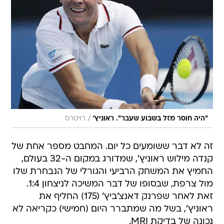
/
"היה חוסר מזל בשבוע שעבר". ראוניץ'
רויטרס
זה לא דבר ששומעים כל יום. המחבט מספר אחת של
קנדה מילוש ראוניץ', שמדורג במקום ה-32 בעולם,
החמיץ את המשחק הרביעי והגורלי של הנבחרת שלו
מול צרפת, שבסופו של דבר המשיכה לניצחון 1:4.
זאת לאחר שפרנק דאנצ'ביץ' (175) החליף את
ראוניץ', בשל מה שמתברר היום (חמישי) כקריאה לא
נכונה של בדיקת MRI.