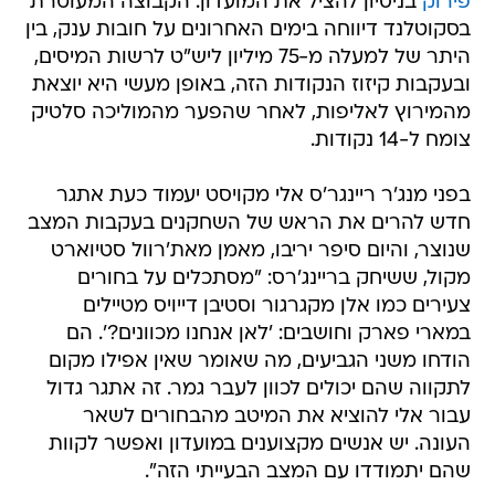
פירוק
בניסיון להציל את המועדון. הקבוצה המעוטרת
בסקוטלנד דיווחה בימים האחרונים על חובות ענק, בין
היתר של למעלה מ-75 מיליון ליש"ט לרשות המיסים,
ובעקבות קיזוז הנקודות הזה, באופן מעשי היא יוצאת
מהמירוץ לאליפות, לאחר שהפער מהמוליכה סלטיק
צומח ל-14 נקודות.
בפני מנג'ר ריינגר'ס אלי מקויסט יעמוד כעת אתגר
חדש להרים את הראש של השחקנים בעקבות המצב
שנוצר, והיום סיפר יריבו, מאמן מאת'רוול סטיוארט
מקול, ששיחק בריינג'רס: "מסתכלים על בחורים
צעירים כמו אלן מקגרגור וסטיבן דייויס מטיילים
במארי פארק וחושבים: 'לאן אנחנו מכוונים?'. הם
הודחו משני הגביעים, מה שאומר שאין אפילו מקום
לתקווה שהם יכולים לכוון לעבר גמר. זה אתגר גדול
עבור אלי להוציא את המיטב מהבחורים לשאר
העונה. יש אנשים מקצוענים במועדון ואפשר לקוות
שהם יתמודדו עם המצב הבעייתי הזה".