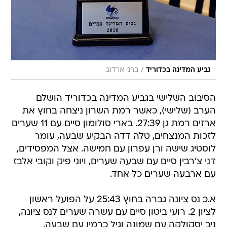
/
גביע המדינה בכדוריד
ברני ארדוב
הסיבוב השלישי בגביע המדינה בכדוריד הושלם
הערב (שלישי), כאשר רמת השרון ניצחה בחוץ את
ארזים רמת גן 27:39. בארי סולומון סיים עם 11 שערים
לזכות המנצחים, טלה דדה הבקיע שבעה, עומר
לוסטיג שישה ורן עפרון עם חמישה. אצל המפסידים,
דני צ'רבין סיים עם שבעה שערים, ויוני פיק וקובי אלבז
עם ארבעה שערים כל אחד.
א.כ נס ציונה גברה בחוץ 25:43 על הפועל ראשון
לציון 2. רועי ביטון סיים עם עשרה שערים לנס ציונה,
ניב יסקולקה עם שמונה וגיל כרמין עם שבעה.