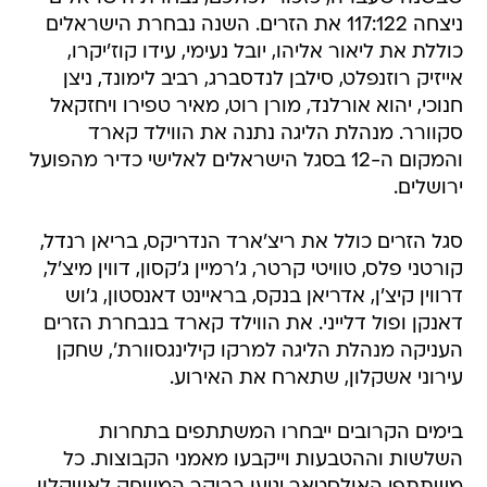
ניצחה 117:122 את הזרים. השנה נבחרת הישראלים
כוללת את ליאור אליהו, יובל נעימי, עידו קוז'יקרו,
אייזיק רוזנפלט, סילבן לנדסברג, רביב לימונד, ניצן
חנוכי, יהוא אורלנד, מורן רוט, מאיר טפירו ויחזקאל
סקוורר. מנהלת הליגה נתנה את הווילד קארד
והמקום ה-12 בסגל הישראלים לאלישי כדיר מהפועל
ירושלים.
סגל הזרים כולל את ריצ'ארד הנדריקס, בריאן רנדל,
קורטני פלס, טוויטי קרטר, ג'רמיין ג'קסון, דווין מיצ'ל,
דרווין קיצ'ן, אדריאן בנקס, בראיינט דאנסטון, ג'וש
דאנקן ופול דלייני. את הווילד קארד בנבחרת הזרים
העניקה מנהלת הליגה למרקו קילינגסוורת', שחקן
עירוני אשקלון, שתארח את האירוע.
בימים הקרובים ייבחרו המשתתפים בתחרות
השלשות וההטבעות וייקבעו מאמני הקבוצות. כל