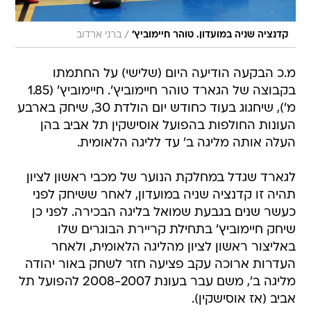
/
קדנציה שניה במועדון. טוהר חיימוביץ'
ברני ארדוב
מ.כ הבקעה הודיעה היום (שלישי) על החתמתו
בקבוצה של הגארד טוהר חיימוביץ'. חיימוביץ' (1.85
מ'), שיחגוג בעוד כחודש יום הולדת 30, שיחק בארבע
העונות החולפות בהפועל אוסישקין תל אביב בהן
העלה אותה מליגה ב' עד לליגה הלאומית.
לגארד שגדל במחלקת הנוער של מכבי ראשון לציון
תהיה זו קדנציה שניה במועדון, לאחר ששיחק לפני
כעשר שנים בגבעת שמואל בליגה הבכירה. לפני כן
שיחק חיימוביץ' בתחילת קריירת הבוגרים שלו
באליצור ראשון לציון מהליגה הלאומית, ולאחר
העדרות ארוכה עקב פציעה חזר לשחק באור יהודה
מליגה ב', משם עבר בעונת 2008-2007 להפועל תל
אביב (אז אוסישקין).