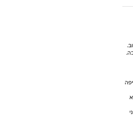
ב.
ה.
יפה
א
י