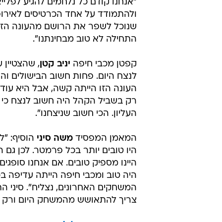
"אנחנו קודם כל נלחמים להגיע לפלייא
ולהתמודד על אחד הכרטיסים לאירופה
שנוכל לשפר את הרושם מהעונה הזו
התחילה לא טוב מבחינתנו".
קפטן מכבי חיפה
יניב קטן
, שהצטיין 
לנצח היום. פחות חשוב הבישולים והש
העונה הזו הייתה קשה, אבל היא עוד 
רק בשביל הקהל היה חשוב לנצח כי אנ
העליון. הכי חשוב שניצחנו".
המאמן המפסיד
משה סיני
הוסיף: "ל
היו טובים יותר בכל פרמטר. לכן גם
היינו מספיק טובים. אם אנחנו סופגי
היה טוב ומכבי חיפה הייתה עדיפה ב
המשחקים האחרונים, נצליח". סיני הת
צריך להתאושש מהמשחק היום ורק א