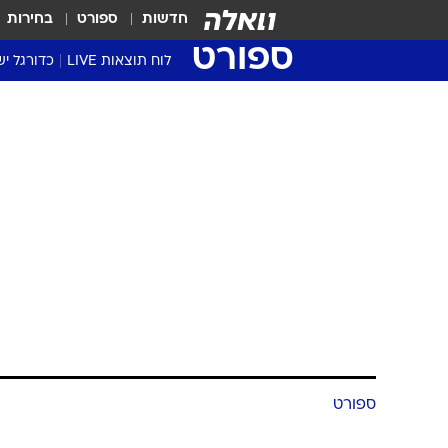
חדשות
ספורט
בחירות
ספורט
לוח תוצאות LIVE
כדורגל יש
ליגת העל Winner
סטט' ליגת
גביע המדי
גביע הטוט
שגרירים
נבחרות י
ליגה לאומ
ליגה א'
ספורט