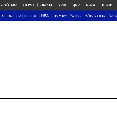
תרבות
סלבס
כסף
אוכל
בריאות
תיירות
טכנולוגיה
ראלי
כדורגל עולמי
כדורסל
ישראלים ב-NBA
תקצירים
עוד בספורט
ליגה אנגלית
ליגת העל
דני אבדיה
מונדיאל 2026
 העל
ליגה ספרדית
דאבל דריבל
NBA
נה
ליגה איטלקית
יורוליג וכדורסל אירופי
טבלאות
ו
ליגה גרמנית
ליגה לאומית
פודקאסטים
ליגה צרפתית
נבחרות ישראל בכדורסל
מסכמים מחזור
שראל
ליגת האלופות
כדורסל נשים
אבא של שבת
ית
הליגה האירופית
מעל הטבעת
דרום אמריקה
סערה בממלכה
טניס
טראש טוק
ספורט אמריקא
פוקר