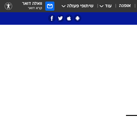
וואלה דואר
אופנה
עוד
שיתופי פעולה
קרא דואר
ציון 3
דאבל דריבל
י