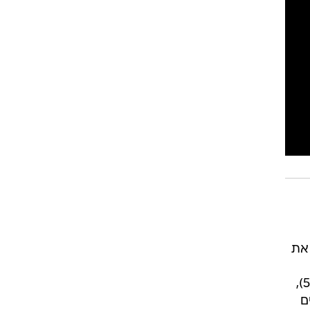
רוגבי וקריקט
גולף
ביליארד
תקצירים
שנעל את
נקודות בזכות שערים של יניב קטן (8), שגם בישל את השני למוחמד גדיר (24) ולאלון תורג'מן (50),
המלאבסים