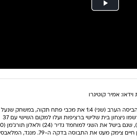
 וידאו: אמיר קוטיגרו
מכבי חיפה חוזרת לעצמה. האלופה הביסה הערב (שני) 1:4 את מכבי פתח תקוה, במשחק 
המחזור ה-25 בליגת העל. הירוקים רשמו ניצחון בית שלישי ברציפות ועלו למקום השישי עם 37
שהשלים צמד כעבור 14 דקות. טל בן חיים צימק מעט את התבוסה בדקה ה-79. מנגד, 