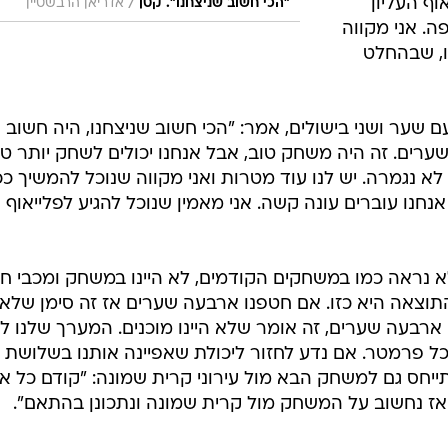
וף העליון
/
"הכי חשוב שניצחנו". קטן
אדריאן הרבשטיין
. אני מקווה
, שבהחלט
עם שער ושני בישולים, אמר: "הכי חשוב שניצחנו, היה חשוב
ערים. זה היה משחק טוב, אבל אנחנו יכולים לשחק יותר טו
לא נגמרה. יש לנו עוד מטרות ואני מקווה שנוכל להמשיך ככ
חנו עוברים עונה קשה. אני מאמין שנוכל להגיע לפלייאוף
א נראה כמו במשחקים הקודמים, לא היינו במשחק ומכבי ח
 התוצאה היא כזו. אם חטפנו ארבעה שערים אז זה סימן שלא
ם ארבעה שערים, זה אומר שלא היינו מוכנים. המערך שלנו ל
כל פרמטר. אם נדע לחזור ליכולת שאפיינה אותנו בשלושת
ייחס גם למשחק הבא מול עירוני קרית שמונה: "קודם כל אנ
ז נחשוב על המשחק מול קרית שמונה ונתכונן בהתאם".