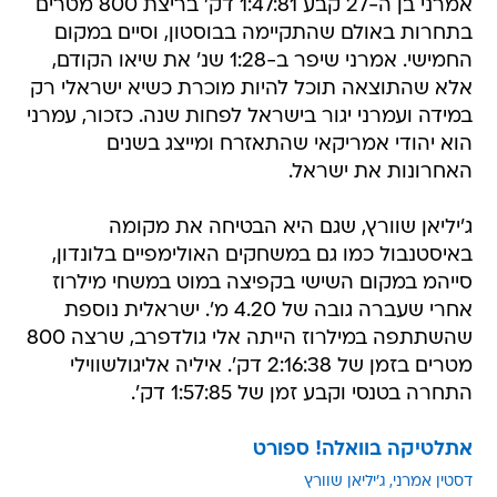
אמרני בן ה-27 קבע 1:47:81 דק' בריצת 800 מטרים
בתחרות באולם שהתקיימה בבוסטון, וסיים במקום
החמישי. אמרני שיפר ב-1:28 שנ' את שיאו הקודם,
אלא שהתוצאה תוכל להיות מוכרת כשיא ישראלי רק
במידה ועמרני יגור בישראל לפחות שנה. כזכור, עמרני
הוא יהודי אמריקאי שהתאזרח ומייצג בשנים
האחרונות את ישראל.
ג'יליאן שוורץ, שגם היא הבטיחה את מקומה
באיסטנבול כמו גם במשחקים האולימפיים בלונדון,
סייהמ במקום השישי בקפיצה במוט במשחי מילרוז
אחרי שעברה גובה של 4.20 מ'. ישראלית נוספת
שהשתתפה במילרוז הייתה אלי גולדפרב, שרצה 800
מטרים בזמן של 2:16:38 דק'. איליה אליגולשווילי
התחרה בטנסי וקבע זמן של 1:57:85 דק'.
אתלטיקה בוואלה! ספורט
דסטין אמרני
ג'יליאן שוורץ