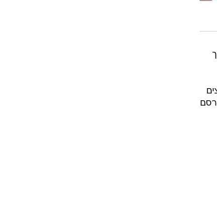
ך
ים
רסם