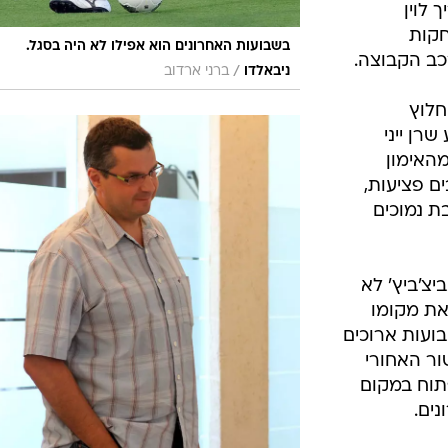
 לוין
חקות
בשבועות האחרונים הוא אפילו לא היה בסגל.
כב הקבוצה.
/
ניבאלדו
ברני ארדוב
חלוץ
רן ייני
מהאימון
ם פציעות,
ת נמוכים
צ'ביץ' לא
 את מקומו
ועות ארוכים
ור האחורי
פתוח במקום
ים.