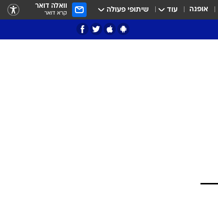
וואלה דואר
אופנה
עוד
שיתופי פעולה
קרא דואר
ציון 3
דאבל דריבל
י