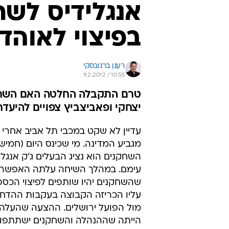
אנגלידיס לשח
בפיצוי לאוהד
רענן ברנובסקי
9.2.2012 / 10:55
טרם התקבלה החלטה האם השחקנ
יצחקי ופאביצביץ צפויים להיע
עדיין לא שקט במכבי תל אביב אחרי
מגביע המדינה. מי שכינס היום (חמיש
השחקנים הוא נציג הבעלים ג'ק אנגל
עימם. במהלך השיחה עלתה האפשר
שהשחקנים יהיו שותפים לפיצוי הכספי
עליו הכריזה הקבוצה בעקבות ההדח
מול הפועל ירושלים. ההצעה שהעלה 
הייתה שההנהלה והשחקנים ישתתפו 