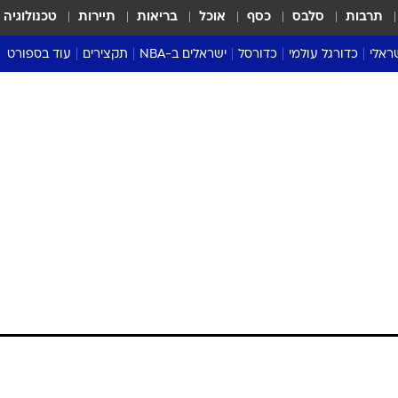
תרבות
סלבס
כסף
אוכל
בריאות
תיירות
טכנולוגיה
ראלי
כדורגל עולמי
כדורסל
ישראלים ב-NBA
תקצירים
עוד בספורט
ליגה אנגלית
ליגת העל
דני אבדיה
מונדיאל 2026
 העל
ליגה ספרדית
דאבל דריבל
NBA
נה
ליגה איטלקית
יורוליג וכדורסל אירופי
טבלאות
ו
ליגה גרמנית
ליגה לאומית
פודקאסטים
ליגה צרפתית
נבחרות ישראל בכדורסל
מסכמים מחזור
שראל
ליגת האלופות
כדורסל נשים
אבא של שבת
ית
הליגה האירופית
מעל הטבעת
דרום אמריקה
סערה בממלכה
טניס
טראש טוק
ספורט אמריקא
פוקר