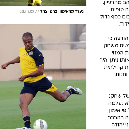
ב מהרעיון,
 סופית
/
נעדר מהאימון. ברק יצחקי
מגד גוזני
ום כסף גדול
וד.
ודעה כי
כרטיס משחק
ת המנוי
תו ניתן יהיה
ת קהילתית
וחנות
של שחקני
א נעלמה
פי אימון
ה בהרכב
 יהודה