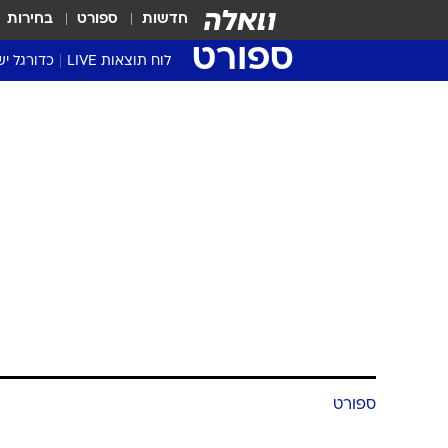
חדשות
ספורט
בחירות
ספורט
לוח תוצאות LIVE
כדורגל יש
ליגת העל Winner
סטט' ליגת
גביע המדי
גביע הטוט
שגרירים
נבחרות י
ליגה לאומ
ליגה א'
ספורט