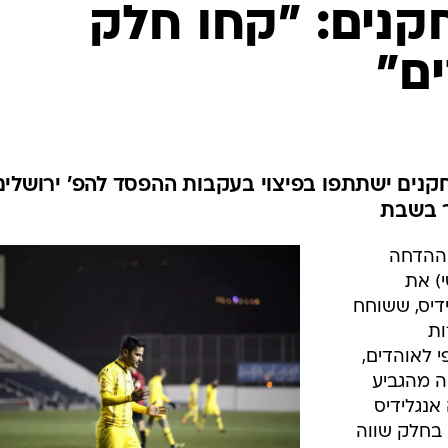
ענפים נוספים
קנים: "קחו חלק
לוח שידורים
ים"
החידה של ספור
ארכיון מדורים
כתבו לנו
ים ישתתפו בפיצוי בעקבות ההפסד להפ' ירושלים
דר בשבת
 ההדחה
י) את
ידיס, ששוחח
ות
 לאוהדים,
ה מהגביע
אנגלידיס
בחלק שווה