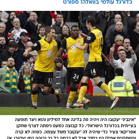
כדורגל עולמי בוואלה! ספורט
"איגביני יעקובו היה ויהיה פה בליגה אחד למיליון והוא ויצר תופעה
בעייתית בכדורגל הישראלי. כל קבוצה כמעט ניסתה לצרף שחקן
אפריקאי צעיר כדי שיהיה לה 'יעקובו' משל עצמה. כשזה לא קרה
והשחקנים אפילו היו בסדר אבל לא ברמה כל כך גבוהה כמו יעקובו, אז