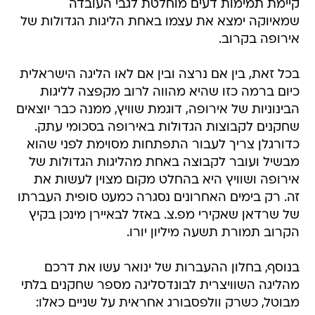
קיימת תמימות דעים מוחלטת לגבי העובדה
שמאיוקה ימצא את עצמו באחת הליגות הגדולות של
אירופה בקרוב.
בכל זאת, בין אם נרצה ובין אם לאו הליגה הישראלית
כיום ברמה כזו שהיא מהווה לרוב מקפצה לליגות
הבינוניות של אירופה, דוגמת שוויץ, ממנה כבר יוצאים
שחקנים לקבוצות הגדולות באירופה בסכומי עתק.
כדורגלן צריך לעבור התפתחות מסוימת לפני שהוא
מבשיל ועובר לקבוצה באחת מהליגות הגדולות של
אירופה ושוויץ היא בהחלט מקום מצוין לעשות את
זה. רק בימים האחרונים נסגרה כמעט סופית העברתו
של שרדאן שאקירי מפ.צ. באזל לבאיירן מינכן בקיץ
הקרוב תמורת תשעה מיליון יורו.
בנוסף, בחלון ההעברות של ינואר עשו את דרכם
מהליגה השוויצרית לבונדסליגה מספר שחקנים בלתי
מבוטל, כשרק וולפסבורג אחראית על שניים כאלו: