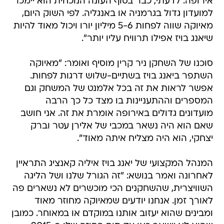
אירופה. לדעתי, כבר בסוף העונה הנוכחית הוא יימכר
למועדון גדול בגרמניה או באנגליה. לפי השוק היום,
מאיוקה שווה לפחות 5-6 מיליון יורו ויכול מאוד להיות
שיאנג בויז אפילו תרוויח עליו יותר".
סוכנו של השחקן ניר קרין מוסיף ואומר: "מאיוקה
השתפר ביאנג בויז בשתיים-שלוש דרגות לפחות.
אפשר לראות את זה בכל אלמנט של המשחק וגם
המספרים וההתעניינות בו מצד כל כך הרבה
מועדונים גדולים באירופה אומרת את זה. אני חושב
שאם הוא היה נשאר במכבי של אלירן עטר וברק
יצחקי, הוא היה מצליח איתה מאוד".
המנהל המקצועי של יאנג בויז איליה קאנציג התראיין
לאחרונה ואמר בנושא: "זה הגורל שלנו ושל הליגה
השוויצרית, שהשחקנים הכי מוכשרים לא נשארים פה
לאורך זמן. אנחנו יודעים שמאיוקה מחוזר מאוד
ומבינים שהוא יעזוב אותנו במוקדם או במאוחר. כמובן