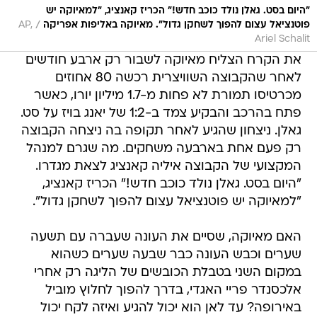
"היום בסט. גאלן נולד כוכב חדש!" הכריז קאנציג, "למאיוקה יש
/
פוטנציאל עצום להפוך לשחקן גדול". מאיוקה באליפות אפריקה
AP,
Ariel Schalit
את הקרח הצליח מאיוקה לשבור רק ארבע חודשים
לאחר שהקבוצה השוויצרית רכשה 80 אחוזים
מכרטיסו תמורת לא פחות מ-1.7 מיליון יורו, כאשר
פתח בהרכב והבקיע צמד ב-1:2 של יאנג בויז על סט.
גאלן. ניצחון שהגיע לאחר תקופה בה ניצחה הקבוצה
רק פעם אחת בארבעה משחקים. מה שגרם למנהל
המקצועי של הקבוצה איליה קאנציג לצאת מגדרו.
"היום בסט. גאלן נולד כוכב חדש!" הכריז קאנציג,
"למאיוקה יש פוטנציאל עצום להפוך לשחקן גדול".
האם מאיוקה, שסיים את העונה שעברה עם תשעה
שערים וכבש העונה כבר שבעה שערים כשהוא
במקום השני בטבלת הכובשים של הליגה רק אחרי
אלכסנדר פריי האגדי, בדרך להפוך לחלוץ מוביל
באירופה? עד לאן הוא יכול להגיע ואיזה לקח יכול