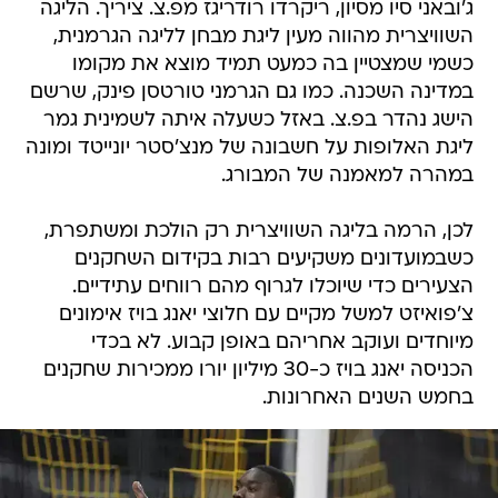
ג'ובאני סיו מסיון, ריקרדו רודריגז מפ.צ. ציריך. הליגה
השוויצרית מהווה מעין ליגת מבחן לליגה הגרמנית,
כשמי שמצטיין בה כמעט תמיד מוצא את מקומו
במדינה השכנה. כמו גם הגרמני טורטסן פינק, שרשם
הישג נהדר בפ.צ. באזל כשעלה איתה לשמינית גמר
ליגת האלופות על חשבונה של מנצ'סטר יונייטד ומונה
במהרה למאמנה של המבורג.
לכן, הרמה בליגה השוויצרית רק הולכת ומשתפרת,
כשבמועדונים משקיעים רבות בקידום השחקנים
הצעירים כדי שיוכלו לגרוף מהם רווחים עתידיים.
צ'פואיזט למשל מקיים עם חלוצי יאנג בויז אימונים
מיוחדים ועוקב אחריהם באופן קבוע. לא בכדי
הכניסה יאנג בויז כ-30 מיליון יורו ממכירות שחקנים
בחמש השנים האחרונות.