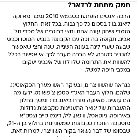
חמק מתחת לרדאר?
הרבה אנשים הופתעו כשבמאי 2010 נמכר מאיוקה
ליאנג בויז בסכום כל כך גבוה. בכל זאת, החלוץ
הזמבי שיחק עונה אחת וחצי בבוגרים של מכבי תל
אביב. תקופה בה זכה עם הקבוצה בגביע הטוטו וכבש
שבעה שערי ליגה בעונה השנייה. שנה וחצי שאפשר
להגדיר כטובה, לא הרבה מעבר לכך. אי אפשר בכלל
להשוות את התרומה שלו לזו של איגביני יעקובו
במכבי חיפה למשל.
כנראה שהשוויצרים, ובעיקר ראש מערך הסקאוטינג
שלהם, חלוץ העבר האגדי סטפן צ'פואיזט, ידעו מה
הם עושים. מאיוקה פורח ביאנג בויז ומשך בחלון
ההעברות של ינואר התעניינות מקבוצות גדולות
באירופה. ניוקאסל, וויגאן, ליל, דינמו קייב וצסק"א
מוסקבה הוזכרו כקבוצות שמעוניינות בחלוץ בן ה-21,
שבסופו של דבר נשאר בקור השוויצרי. למרות זאת,