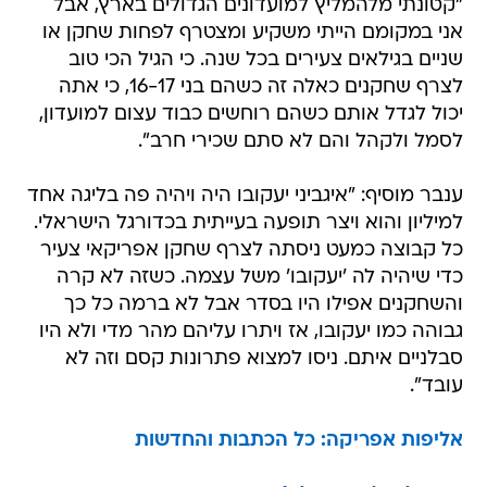
"קטונתי מלהמליץ למועדונים הגדולים בארץ, אבל
אני במקומם הייתי משקיע ומצטרף לפחות שחקן או
שניים בגילאים צעירים בכל שנה. כי הגיל הכי טוב
לצרף שחקנים כאלה זה כשהם בני 16-17, כי אתה
יכול לגדל אותם כשהם רוחשים כבוד עצום למועדון,
לסמל ולקהל והם לא סתם שכירי חרב".
ענבר מוסיף: "איגביני יעקובו היה ויהיה פה בליגה אחד
למיליון והוא ויצר תופעה בעייתית בכדורגל הישראלי.
כל קבוצה כמעט ניסתה לצרף שחקן אפריקאי צעיר
כדי שיהיה לה 'יעקובו' משל עצמה. כשזה לא קרה
והשחקנים אפילו היו בסדר אבל לא ברמה כל כך
גבוהה כמו יעקובו, אז ויתרו עליהם מהר מדי ולא היו
סבלניים איתם. ניסו למצוא פתרונות קסם וזה לא
עובד".
אליפות אפריקה: כל הכתבות והחדשות