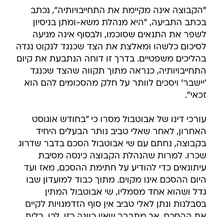
"הקבוצה אינה מקיימת את התחייבויותיה", נכתב
בכתב התביעה, "היא מנהלת משא-ומתן בניסיון
לשפר את התנאים שסוכמו, ולבסוף אינה מגיעה
לסיכום כלשהו ומאלצת את הצד שכנגד לנקוט נגדה
בהליכים משפטיים. בדרך זו דוחה הנתבעת את קיום
התחייבויותיה, כנראה מתוך תקווה שהצד שכנגד
'יישבר' ויסכים לוותר על חלק מהסכומים להם הוא
זכאי".
עורכי דינו של אבוטבול מסרו כי "בחודש אוגוסט
האחרון, לאחר שאלי טביב נותר הבעלים היחיד
בקבוצה, נחתם עם שי אבוטבול הסכם בדבר שדרוג
שכרו. למרות שהנהלת הקבוצה כינסה מסיבת
עיתונאים כדי להודיע על חתימת ההסכם, מאז ועד
היום ההסכם אינו מקוים. מתוך כבוד למועדון שבו
גדל ושהוא אחד מסמליו, שי אבוטבול המתין
בסבלנות ונתן לאלי טביב אין סוף הזדמנויות לקיים
את ההסכם, אך מתברר שאין כוונה כזו. לכן, בלית