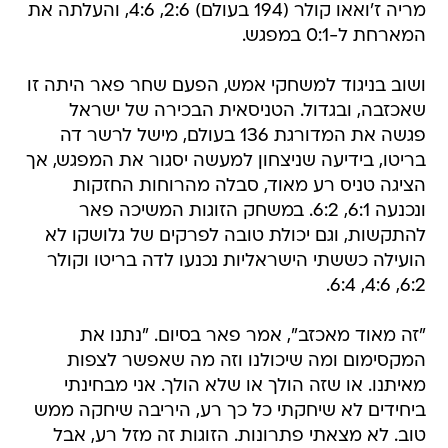
מריה ז'ואאו קולר (194 בעולם) 2:6, 4:6, והעלתה את
המארחת ל-0:1 במפגש.
ושוב בניגוד למשחקי אמש, הפעם שחר פאר היתה זו
שאכזבה, ובגדול. הטניסאית הבכירה של ישראל
פגשה את המדורגת 136 בעולם, מישל לרשר דה
בריטו, בידיעה שניצחון למעשה יסגור את המפגש, אך
הציגה טניס רע מאוד, סבלה מהרוחות החזקות
ונכנעה 6:1, 6:2. במשחק הזוגות המשיכה פאר
להתקשות, וגם יכולת טובה לפרקים של גלושקו לא
הועילה כששתי הישראליות נכנעו לדה בריטו וקולר
6:2, 4:6, 6:4.
"זה מאוד מאכזב", אמר פאר בסיום. "נתנו את
המקסימום ומה שיכולנו וזה מה שאפשר לצפות
מאיתנו. או שזה הולך או שלא הולך. אני מבחינתי
ביחידים לא שיחקתי כל כך רע, היריבה שיחקה ממש
טוב. לא מצאתי פתרונות. הזוגות זה מזל רע, אבל