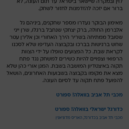
לוין ובמקרה שיישאר בישראל עד תום העונה, לא
ברור אם יזכה להזדמנות לחזור לשחק.
מאימון הבוקר נעדרו מספר שחקנים, ביניהם גל
אלברמן החולה, ברק יצחקי שנחבל ברגלו, שרן ייני
שסובל ממתיחה בשריר הירך האחורי וכן אלירן עטר
שחש ברגישות בברכו ובקבוצה העדיפו שלא לסכנו
לקראת שבת. כל הפצועים טופלו על ידי הצוות
הרפואי וצפויים להיות כשירים למשחק נגד פתח
תקוה באיצטדיון המושבה בשבת. המגן אורי כהן שלא
מצא את מקומו בקבוצה בשבועות האחרונים, הושאל
להפועל פתח תקוה עד לסיום העונה.
מכבי תל אביב בוואלה! ספורט
כדורגל ישראלי בוואלה! ספורט
מכבי תל אביב בכדורגל
האריס מדוניאנין