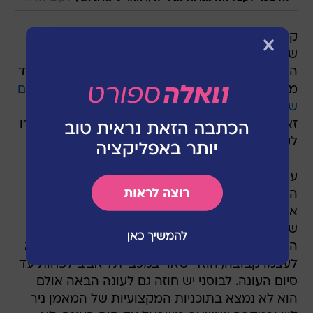
קשרה הבוסני של מכבי תל אביב האריס מדוניאנין
שב אמש (שלישי) ארצה ונטל הבוקר חלק באימון
הקבוצה שהחלה בהכנותיה לקראת משחק החוץ נגד
מכבי פתח תקוה ביום שבת. כזכור,
מדוניאנין טס ביום
שבת האחרון להולנד
, כפי שפורסם בוואלה! ספורט,
זאת על מנת לנסות ולקדם משא ומתן בנוגע למעברו
לקבוצה אחרת באירופה.
עקב סגירת חלון ההעברות, אפשרות מעבר לאחת
הליגות במערב אירופה ירדה מהפרק עבור הבוסני.
אופציה פתוחה עבור מדוניאנין היא הליגה הרוסית,
שם החלון פתוח עד ה-24 בפברואר. בשלב זה לא
השיג הקשר חוזה בקבוצה אחרת ואם הוא לא ימצא
לעצמו קבוצה, הוא יישאר במכבי תל אביב לפחות עד
סיום העונה. לבוסני יש חוזה גם לעונה הבאה אולם
הוא לא נמצא בתוכניות המקצועיות של המאמן ניר