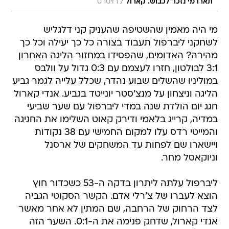
/
תארו מי נזכר לכבוש. קארול
רויטרס
מי היה מאמין שהשטיפה שהעניק קני דלגליש
לשחקני ליברפול תעבוד בצורה כל כך יעילה וכל כך
מהירה? האדומים, שהפסידו במחזור הליגה האחרון
3:1 לבולטון, חזרו לעצמם עם 0:3 גדול על וולבס
במוליניו שהשלים שבוע נהדר, שכלל עלייה לגמר גביע
הליגה וניצחון על מנצ'סטר יונייטד בגביע. אנדי קארול
חגג יום הולדת שנה במדי ליברפול עם שער שביעי
במדיה, קרייג בלאמי ודירק קאוט השלימו את החגיגה
והמייטי רדס עלו למקום החמישי עם 38 נקודות
ויישארו שם לפחות עד המשחקים של ארסנל
וניוקאסל מחר.
ליברפול עלתה ליתרון בדקה ה-53 כשכדור חוץ
הוצא לעברו של צ'רלי אדם. הקשר הסקוטי הגביה
לצד הרחוק של הרחבה, שם המתין לא אחר מאשר
אנדי קארול, שדחק פנימה את ה-0:1. השער הזה