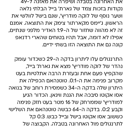
את האחרונה בטבלה ושיפרה את מאזנה ל-49
נקודות בזכות צמד של גארת' בייל הבלתי נלאה
ושער נוסף של לוקה מודריץ', שגם בישל לוולשי את
הראשון. ג'יימס מקארתור צימק את התוצאה. אמנם
זה לא מהווה שחזור של ה-1:9 האדיר מלפני שנתיים,
אפילו לא דומה, אבל תהיו בטוחים שהארי רדנאפ
קונה גם את התוצאה הזו בשתי ידיים.
התרנגולים עלו ליתרון בדקה ה-29 כשכדור עומק
נהדר של לוקה מודריץ' מצא את גארת' בייל,
שהקפיץ פעם אחת ובעזרת הרבה אתלטיות בעט
מקרוב פנימה את ה-0:1. טוטנהאם הכפילה את
היתרון שלה בדקה ה-34 כשמסירת רוחב של בנואה
אסו אקוטו סיבכה את הגנת וויגאן. הכדור הגיע
למודריץ' שממרחק של 16 מטר בעט חזק פנימה
וקבע 0:2. בדקה ה-64 כבשה טוטנהאם את השלישי
כששוב אסו אקוטו בישל ובייל כבש. 0:3 קל
לתרנגולים מול האחרונה בטבלה. הקבוצה של