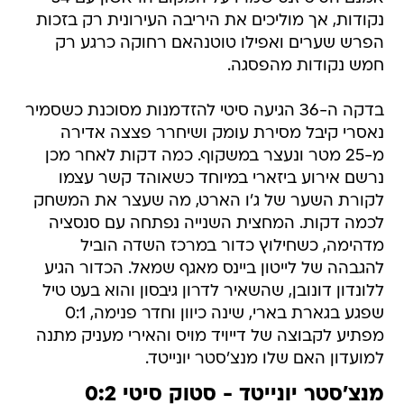
נקודות, אך מוליכים את היריבה העירונית רק בזכות
הפרש שערים ואפילו טוטנהאם רחוקה כרגע רק
חמש נקודות מהפסגה.
בדקה ה-36 הגיעה סיטי להזדמנות מסוכנת כשסמיר
נאסרי קיבל מסירת עומק ושיחרר פצצה אדירה
מ-25 מטר ונעצר במשקוף. כמה דקות לאחר מכן
נרשם אירוע ביזארי במיוחד כשאוהד קשר עצמו
לקורת השער של ג'ו הארט, מה שעצר את המשחק
לכמה דקות. המחצית השנייה נפתחה עם סנסציה
מדהימה, כשחילוץ כדור במרכז השדה הוביל
להגבהה של לייטון ביינס מאגף שמאל. הכדור הגיע
ללונדון דונובן, שהשאיר לדרון גיבסון והוא בעט טיל
שפגע בגארת בארי, שינה כיוון וחדר פנימה, 0:1
מפתיע לקבוצה של דייויד מויס והאירי מעניק מתנה
למועדון האם שלו מנצ'סטר יונייטד.
מנצ'סטר יונייטד - סטוק סיטי 0:2