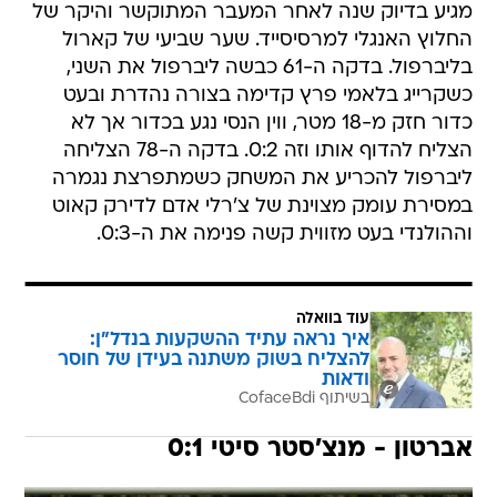
מגיע בדיוק שנה לאחר המעבר המתוקשר והיקר של
החלוץ האנגלי למרסיסייד. שער שביעי של קארול
בליברפול. בדקה ה-61 כבשה ליברפול את השני,
כשקרייג בלאמי פרץ קדימה בצורה נהדרת ובעט
כדור חזק מ-18 מטר, ווין הנסי נגע בכדור אך לא
הצליח להדוף אותו וזה 0:2. בדקה ה-78 הצליחה
ליברפול להכריע את המשחק כשמתפרצת נגמרה
במסירת עומק מצוינת של צ'רלי אדם לדירק קאוט
וההולנדי בעט מזווית קשה פנימה את ה-0:3.
עוד בוואלה
איך נראה עתיד ההשקעות בנדל"ן:
להצליח בשוק משתנה בעידן של חוסר
ודאות
בשיתוף CofaceBdi
אברטון - מנצ'סטר סיטי 0:1