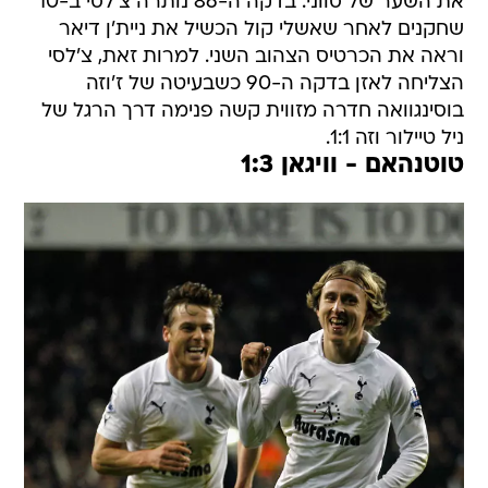
את השער של סווני. בדקה ה-86 נותרה צ'לסי ב-10
שחקנים לאחר שאשלי קול הכשיל את ניית'ן דיאר
וראה את הכרטיס הצהוב השני. למרות זאת, צ'לסי
הצליחה לאזן בדקה ה-90 כשבעיטה של ז'וזה
בוסינגוואה חדרה מזווית קשה פנימה דרך הרגל של
ניל טיילור וזה 1:1.
טוטנהאם - וויגאן 1:3