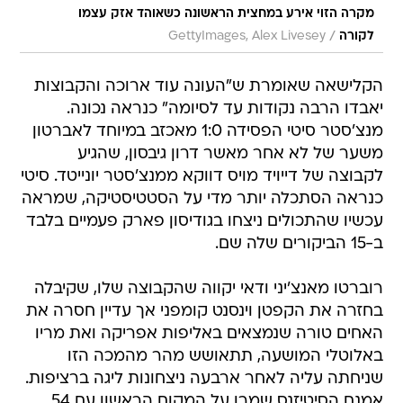
מקרה הזוי אירע במחצית הראשונה כשאוהד אזק עצמו
/
לקורה
GettyImages, Alex Livesey
הקלישאה שאומרת ש"העונה עוד ארוכה והקבוצות
יאבדו הרבה נקודות עד לסיומה" כנראה נכונה.
מנצ'סטר סיטי הפסידה 1:0 מאכזב במיוחד לאברטון
משער של לא אחר מאשר דרון גיבסון, שהגיע
לקבוצה של דייויד מויס דווקא ממנצ'סטר יונייטד. סיטי
כנראה הסתכלה יותר מדי על הסטטיסטיקה, שמראה
עכשיו שהתכולים ניצחו בגודיסון פארק פעמיים בלבד
ב-15 הביקורים שלה שם.
רוברטו מאנצ'יני ודאי יקווה שהקבוצה שלו, שקיבלה
בחזרה את הקפטן וינסנט קומפני אך עדיין חסרה את
האחים טורה שנמצאים באליפות אפריקה ואת מריו
באלוטלי המושעה, תתאושש מהר מהמכה הזו
שניחתה עליה לאחר ארבעה ניצחונות ליגה ברציפות.
אמנם הסיטיזנס שמרו על המקום הראשון עם 54