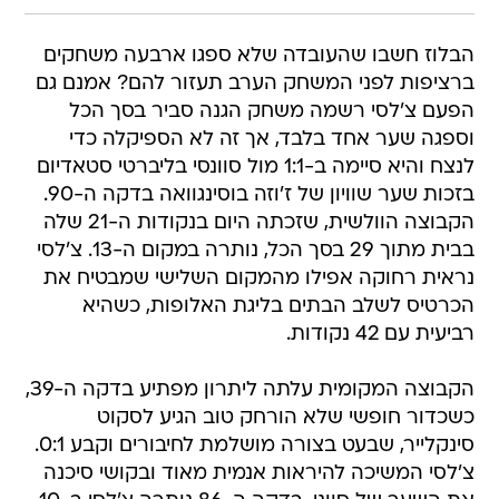
הבלוז חשבו שהעובדה שלא ספגו ארבעה משחקים
ברציפות לפני המשחק הערב תעזור להם? אמנם גם
הפעם צ'לסי רשמה משחק הגנה סביר בסך הכל
וספגה שער אחד בלבד, אך זה לא הספיקלה כדי
לנצח והיא סיימה ב-1:1 מול סוונסי בליברטי סטאדיום
בזכות שער שוויון של ז'וזה בוסינגוואה בדקה ה-90.
הקבוצה הוולשית, שזכתה היום בנקודות ה-21 שלה
בבית מתוך 29 בסך הכל, נותרה במקום ה-13. צ'לסי
נראית רחוקה אפילו מהמקום השלישי שמבטיח את
הכרטיס לשלב הבתים בליגת האלופות, כשהיא
רביעית עם 42 נקודות.
הקבוצה המקומית עלתה ליתרון מפתיע בדקה ה-39,
כשכדור חופשי שלא הורחק טוב הגיע לסקוט
סינקלייר, שבעט בצורה מושלמת לחיבורים וקבע 0:1.
צ'לסי המשיכה להיראות אנמית מאוד ובקושי סיכנה