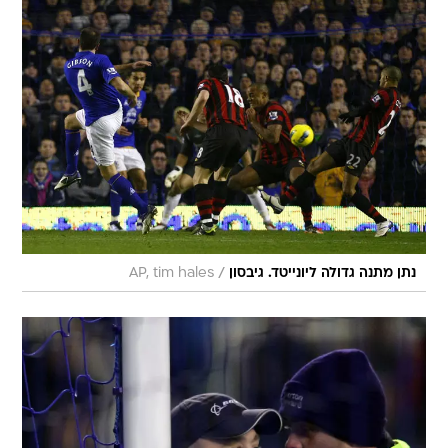
/
נתן מתנה גדולה ליונייטד. גיבסון
AP, tim hales