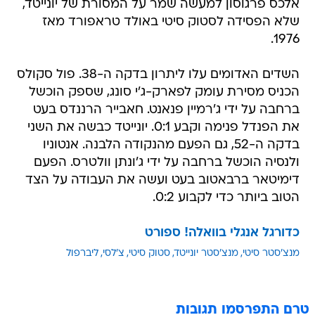
אלכס פרגוסון למעשה שמר על המסורת של יונייטד,
שלא הפסידה לסטוק סיטי באולד טראפורד מאז
1976.
השדים האדומים עלו ליתרון בדקה ה-38. פול סקולס
הכניס מסירת עומק לפארק-ג'י סונג, שספק הוכשל
ברחבה על ידי ג'רמיין פנאנט. חאבייר הרננדס בעט
את הפנדל פנימה וקבע 0:1. יונייטד כבשה את השני
בדקה ה-52, גם הפעם מהנקודה הלבנה. אנטוניו
ולנסיה הוכשל ברחבה על ידי ג'ונתן וולטרס. הפעם
דימיטאר ברבאטוב בעט ועשה את העבודה על הצד
הטוב ביותר כדי לקבוע 0:2.
כדורגל אנגלי בוואלה! ספורט
מנצ'סטר סיטי
מנצ'סטר יונייטד
סטוק סיטי
צ'לסי
ליברפול
טרם התפרסמו תגובות