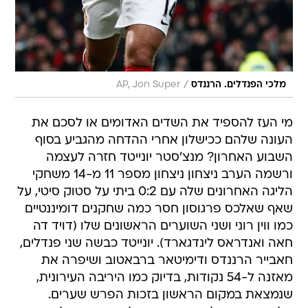
/
מלכי הפנדלים. הרננדס
AP, Jon Super
מי העז להספיד את השדים האדומים או לסכם את
העונה שלהם ככישלון אחרי ההדחה מהגביע בסוף
השבוע האחרון? מנצ'סטר יונייטד חזרה לעצמה
ורשמה הערב ניצחון ניצחון מספר 11 מ-14 משחקי
הליגה האחרונים שלה עם 0:2 ביתי על סטוק סיטי, על
שאף שאלכס פרגוסון חסר כמה שחקנים דומיננטיים
כמו ווין רוני ושני השוערים הראשונים שלו (דויד דה
חאה ואנדראס לינדגארד). יונייטד כבשה שני פנדלים,
חאבייר הרננדס ודימיטאר ברבאטוב ושיפרה את
מאזנה ל-54 נקודות, בדיוק כמו היריבה העירונית,
שנמצאת במקום הראשון בזכות הפרש שערים.