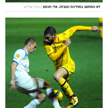
/
לא התחשב במוליכת הטבלה. אלי חכמון
ברני ארדוב