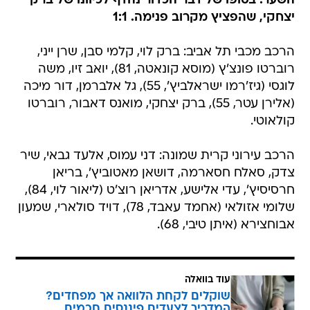
השער. בסופו של דבר הכדור נהדף לכיוונו של ברק
יצחקי, שהפציץ מקרוב פנימה. 1:1
הרכב מכבי תל אביב: ברק לוי, קלמי סבן, שרן ייני,
רוברטו פונצ'ץ (מוסא קונאטה, 81), יואב זיו, משה
לוגסי (גיז'רמו ישראלביץ', 55), גל אלברמן, דור מיכה
(אלירן עטר, 55), ברק יצחקי, מואנס דאבור, רוברטו
קולאוטי.
הרכב עירוני קרית שמונה: דני עמוס, אלעד גבאי, שיר
צדק, סאלח חסארמה, דושאן מאטוביץ', בריאן
חרסיסיץ', עדי אלישע, אדריאן רוצ'ט (ליאור לוי, 84),
שלומי אזולאי (אחמד עאבד, 78), דויד סולארי, שמעון
אבוחצירא (איתן טיבי, 68).
עוד בוואלה
שוקלים לקחת הלוואה אך מפחדים?
המדריך לצעדים פיננסים חכמים