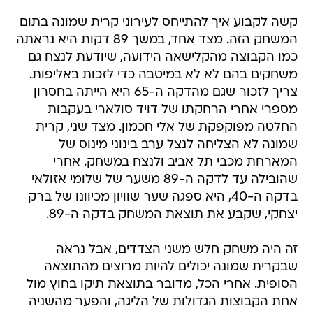
קשה לקבוע איך להתייחס לעירוני קרית שמונה בתום
המשחק הזה. מצד אחד, במשך 89 דקות היא נראתה
כמו הקבוצה מהקלישאה הידועה, שיודעת לנצח גם
משחקים בהם לא לא במיטבה כדי לזכות באליפות.
צריך לזכור שגם מהדקה ה-65 היא הייתה בחסרון
מספרי אחרי הרחקתו של דויד סולארי בעקבות
החלטה מפוקפקת של אלי חכמון. מצד שני, קרית
שמונה לא הצליחה לנצל ערב בינוני מינוס של
המארחת מכבי תל אביב ולנצח במשחק. אחרי
שהובילה עד לדקה ה-89 משער של שלומי אזולאי
בדקה ה-40, היא ספגה שער שוויון מכיוונו של ברק
יצחקי, שקבע את תוצאת המשחק בדקה ה-89.
זה היה משחק חלש משני הצדדים, אבל נראה
שבקרית שמונה יכולים להיות מרוצים מהתוצאה
הסופית. אחרי הכל, מדובר בתוצאת תיקו בחוץ מול
אחת הקבוצות הגדולות של הליגה, והפער מהשניה