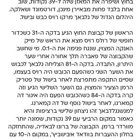
בחוץ ושיפרה את המאזן שלה ל-39 נקודות, שוב
אחת בלבד פחות מבאיירן מינכן, דורטמונד ושאלקה.
היהלום הגדול של גלבאך מרקו רויס כבש ובישל.
הראשון של קבוצת החוץ הגיע בדקה ה-31 כשכדור
חופשי של רולס רויס מצא את הראש של מייק
האנקה המצוין, שנגח פנימה את ה-0:1. מי שחשב
שהקבוצה של פאברה תלך אחורה אחרי שער
היתרון, התבדה. בדקה ה-81 הצליחה גלבאך לכבוש
את השער השני כשהפעם הכובש היה רויס בעצמו,
שסיים התקפה מתפרצת לאחר בישול של פטריק
הרמן הצעיר והמצוין. גם השער השלישי הגיע וזה
קרה בדקה ה-84 כשהכובש הפעם היה איגור דה
קמארגו, לאחר בישול נוסף של דה קמארגו.
למנשנגלדבאך זהו ניצחון שלישי ברציפות והיא
כאמור במקום הרביעי עם 39 נקודות, שמונה יותר
מוורדר ברמן. הקבוצה של ברונו לבאדיה, שהתחזקה
בחלון ההעברות בוודאד איבישביץ', במקום ה-10 עם