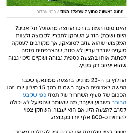
/
תחנה ראשונה מחוץ לישראל? תמוז
ברני ארדוב
האם טוטו תמוז בדרכו החוצה מהפועל תל אביב?
היום (שבת) הודיע השחקן לחבריו לקבוצה ולצוות
המקצועי שהוא עוזב למונאקו, אך מקורבים לעסקה
טוענים שדבר עדיין לא סגור, שהצרפתים מנסה
לפתות אותו בהצעה כספית גבוהה ושקיים סיכוי גבוה
שהוא יעזוב רק בקיץ.
החלוץ בן ה-23 מחזיק בהצעה ממונאקו שכבר
הגישה לאדומים הצעה רשמית בסך 1.5 מיליון יורו. זהו
הסכום של סעיף השחרור של תמוז
כפי שקבע
הבורר
בשבוע שעבר, מה שאומר שהפועל לא יכולה
לסרב להצעה הזו. אם הוא יעבור, השחקן צפוי
להרוויח כ-800 אלף יורו בקבוצה.
חשוב לציין שלתמוז אין הרבה זמן להתלבט מאחר