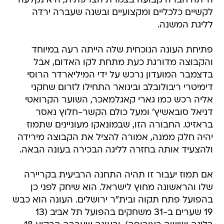
הייתה חברה קבועה בצמרת הצרפתית, היא נקלעה
לקשיים כלכליים ומקצועיים ובשנה שעברה ירדה
לליגת המשנה.
פתיחת העונה הנוכחית שלה הייתה רעה במיוחד
והקבוצה מדורגת כעת מתחת לקו האדום, אבל
בדצמבר המועדון נרכש על ידי המיליארדר הרוסי
דימיטרי ריבולובלב ובינואר התחילו לזרום שחקני
אליה רכש כמו גארי קאגלמאכר, השוער הקרואטי
דניאל סובאשיץ' ומעל כולם הקשר-חלוץ נאסר
בראזיט. החבורה הזו, שבמונאקו מעוניינים שתמוז
יהיה חלק ממנה, אמורה להציל את הקבוצה מירידה
ולהצעיד אותה בחזרה לליגה הבכירה בעונה הבאה.
אם תמוז יעבור זו תהיה התחנה הרביעית בקריירה
שלו והראשונה מחוץ לישראל. הוא שיחק לפני כן
בהפועל פתח תקוה ובית"ר ירושלים. העונה הוא כבש
19 שערים ב-31 משחקים בהפועל תל אביב (13