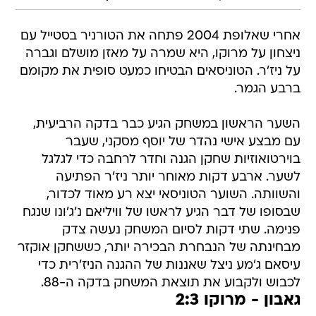
אחרי שאלופת 2004 פתחה את הטורניר בסטייל עם
ניצחון על מרוקו, היא שמרה על מאזן מושלם וגברה
על ניז'ר. הטוניסאים הבטיחו כמעט סופית את מקומם
ברבע הגמר.
השער הראשון במשחק הגיע כבר בדקה הרביעית,
עם מבצע אישי נהדר של יוסף מסקני, שעבר
בוירטואוזיות שחקן הגנה וחדר לרחבה כדי לגלגל
לשער. ארבע דקות מאוחר יותר ניז'ר הפתיעה
והשוותה. השוער הטוניסאי יצא רע מאוד לכדור,
שבסופו של דבר הגיע לראשו של וויליאם נ'ג'ונו שנגח
פנימה. שתי דקות לסיום המשחק נעשה צדק
מבחינתה של הנבחרת הבכירה יותר, כששחקן אוקזר
עיסאם ג'מע ניצל שאננות של ההגנה הניז'רית כדי
לכבוש ולקבוע את תוצאת המשחק בדקה ה-88.
גאבון - מרוקו 2:3