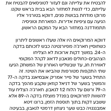
להבטיח את עלייתה וגם לעזור לטוניסאים להבטיח את
עלייתם, כדי לגשת למחזור הבא בבית בראש שקט.
מרוקו מודחת בבושת פנים, דווקא בטורניר אליו
הגיעה עם ציפיות אדירות. המארחת וטוניסיה
תתמודדנה במחזור הבא על המקום הראשון.
דווקא המרוקאים היו אלה שעלו ראשונים ליתרון
כשחוסיין חארג'ה מפיורנטינה כבש לזכותם בדקה
ה-24. במשך דקות ארוכות לא הצליחו
הצהובים-כחולים מגאבון לדאוג לקהל המקומי
לאווירת חג, עד שבשליש האחרון של המשחק הגיעו
שתי התקפות מטורפות שהביאו את השינוי. זה
התחיל בשער של פייר אמריק אובמיאנג בדקה ה-77
והמשיך בשער של דניאל קוזאן שקבע מהפך בדקה
ה-79 ורשם על הלוח 1:2 לגאבון. חארג'ה הצליח עוד
להשוות למרוקאים בפנדל מוצלח בדקה ה-89 אלא
ששבע דקות בתוך תוספת הזמן, ברונו זיטא
אמבננגויה כבש שער ניצחון דרמטי לגאבון, בבעיטה