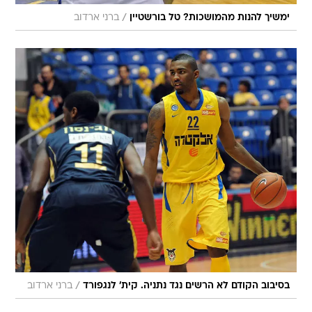
/
ימשיך להנות מהמושכות? טל בורשטיין
ברני ארדוב
/
בסיבוב הקודם לא הרשים נגד נתניה. קית' לנגפורד
ברני ארדוב