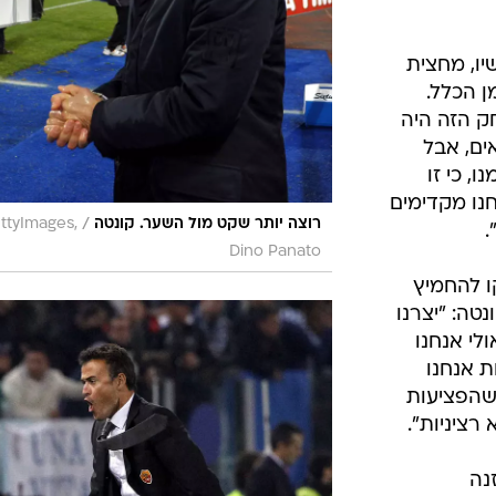
יו, מחצית
ן הכלל.
ק הזה היה
ים, אבל
חוז מעצמנו, כי זו
נו מקדימים
/
רוצה יותר שקט מול השער. קונטה
ttyImages,
.
Dino Panato
ו להחמיץ
טה: "יצרנו
לי אנחנו
ת אנחנו
 שהפציעות
רציניות".
נה