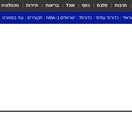
תרבות
סלבס
כסף
אוכל
בריאות
תיירות
טכנולוגיה
ראלי
כדורגל עולמי
כדורסל
ישראלים ב-NBA
תקצירים
עוד בספורט
ליגה אנגלית
ליגת העל
דני אבדיה
מונדיאל 2026
 העל
ליגה ספרדית
דאבל דריבל
NBA
נה
ליגה איטלקית
יורוליג וכדורסל אירופי
טבלאות
ו
ליגה גרמנית
ליגה לאומית
פודקאסטים
ליגה צרפתית
נבחרות ישראל בכדורסל
מסכמים מחזור
שראל
ליגת האלופות
כדורסל נשים
אבא של שבת
ית
הליגה האירופית
מעל הטבעת
דרום אמריקה
סערה בממלכה
טניס
טראש טוק
ספורט אמריקא
פוקר