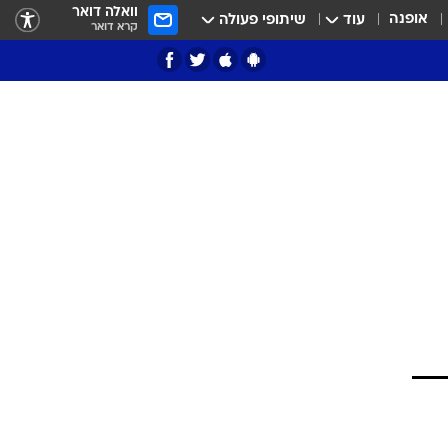
וואלה דואר
אופנה
עוד
שיתופי פעולה
קרא דואר
ציון 3
דאבל דריבל
י