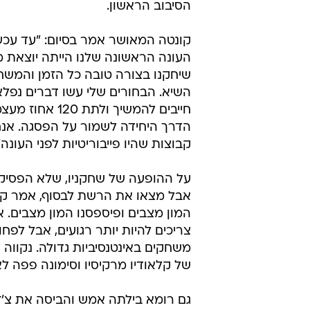
הסיבוב הראשון.
קונטה המאושר אמר בסיום: "עד עכש
העונה הראשונה שלנו הייתה יוצאת מ
שיחקנו בצורה טובה כל הזמן והמשח
השיא. הבחורים שלי עשו דברים נפלא
חייבים להמשיך ולתת 120 א
הדרך היחידה לשמור על הפסגה. אנח
קבוצות שהיו פייבוריטיות לפני העונה"
על ההופעה של שחקניו, שלא הפסיק
אבל מצאו את הרשת לבסוף, אמר קונ
המון מצבים ופיספסנו המון מצבים. או
צריכים להיות יותר רגועים, אבל לפחו
משחקים באינטנסיביות גדולה. נקווה
של קלאודיו מרקיסיו וסימונה פפה לא 
גם רומא בילתה אמש והביסה את צ'ז