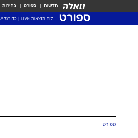
חדשות
ספורט
בחירות
ספורט
לוח תוצאות LIVE
כדורגל יש
ליגת העל Winner
סטט' ליגת
גביע המדי
גביע הטוט
שגרירים
נבחרות י
ליגה לאומ
ליגה א'
ספורט