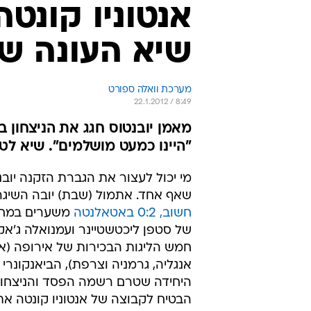
אנטוניו קונט
שיא העונה של
מערכת וואלה ספורט
22.1.2012 / 8:49
"היינו כמעט מושלמים". שיא לטו
מי יכול לעצור את הגברת הזקנה יוב
שאף אחד. אתמול (שבת) יובה השיג
חשוב, 0:2 באטאלנטה
משערים במחצ
של סטפן ליכטשטיינר ועמנואלה ג'אקרי
חמש הליגות הבכירות של אירופה (אי
אנגליה, גרמניה וצרפת), הביאנקונרי
היחידה שטרם רשמה הפסד והניצחון
הבטיח לקבוצה של אנטוניו קונטה את