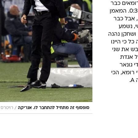
ה הרומאים כבר
הובילו ובדקה התשיעית זה כבר היה 0:3. המאמן
, אבל כבר
, נשמע
ושחקן נהנה
ל כי היינו
בש את שני
ל אגדת
ות ה-50, השבדי גונאר
שערים במדי רומא, הכי
.
/
סופסוף זה מתחיל להתחבר לו. אנריקה
רויטרס