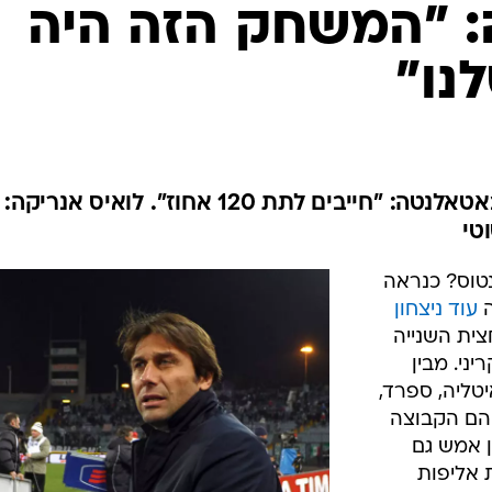
ענפים נוספים
ה: "המשחק הזה היה
לוח שידורים
נו"
החידה של ספור
ארכיון מדורים
כתבו לנו
מאמן יובנטוס חגג את הניצחון באטאלנטה: "חייבים לתת 120 אחוז". לואיס אנריקה:
טי
נטוס? כנראה
ה
עוד ניצחון
ית השנייה
ני. מבין
טליה, ספרד,
 הם הקבוצה
 אמש גם
 אליפות