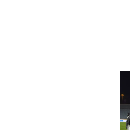
ט1
מחוץ לקווים
4-4-2
משרד החוץ
רץ על הקווים
ספורט בחקירה
סוגרים שנה
מונדיאל 2014
בראש ובראשונה
אליפות אפריקה 2015
יורו צעירות 2013
לונדון 2012
יורו 2012