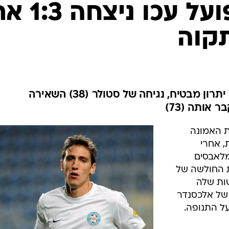
ענפים נוספים
ליגת העל: הפועל עכו ניצח
לוח שידורים
קוה
החידה של ספור
ארכיון מדורים
כתבו לנו
סלליך (19) ושצ'פוביץ' (21) נתנו יתרון מבטיח, נגיחה של סטולר (38) השאירה
 אותה (73)
 האמונה
, אחרי
 המלאבסים
ת החולשה של
ות שלה
 של אלכסנדר
על התנופה.