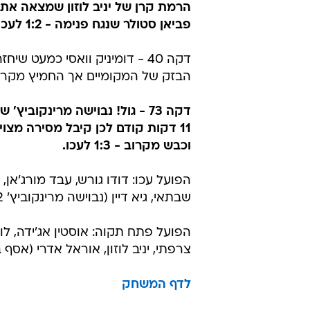
הרמת קרן של יניב לוזון שמצאה את
פביאן סטולר שנגח פנימה - 1:2 לעכו.
דקה 40 - דומיניק וואסי כמעט שי
הבזק של המקומיים אך החמיץ מקרו
דקה 73 - גול! נבוישה מרינקוביץ
11 דקות קודם לכן קיבל מסירה מצו
וכבש מקרוב - 1:3 לעכו.
הפועל עכו: דודו גורש, עבד מורג'אן, נ
שבתאי, גיא דיין (נבוישה מרינקוביץ' 62), סינטאיהו סלליך, ניקולאס פלצ'וק, סטפן שצ'פוביץ'.
הפועל פתח תקוה: אוסטין אג'ידה, לורן 
צרפתי, יניב לוזון, אוראל אדרי (אסף בן מוחה 35), ארמון בן נעים (מוחמד נאטור 9
לדף המשחק