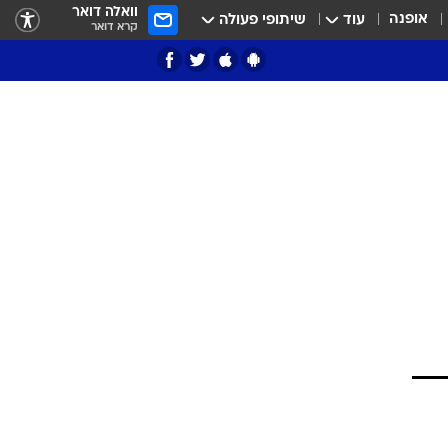
וואלה דואר
אופנה
עוד
שיתופי פעולה
קרא דואר
ציון 3
דאבל דריבל
י