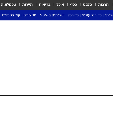
תרבות
סלבס
כסף
אוכל
בריאות
תיירות
טכנולוגיה
ראלי
כדורגל עולמי
כדורסל
ישראלים ב-NBA
תקצירים
עוד בספורט
ליגה אנגלית
ליגת העל
דני אבדיה
מונדיאל 2026
 העל
ליגה ספרדית
דאבל דריבל
NBA
נה
ליגה איטלקית
יורוליג וכדורסל אירופי
טבלאות
ו
ליגה גרמנית
ליגה לאומית
פודקאסטים
ליגה צרפתית
נבחרות ישראל בכדורסל
מסכמים מחזור
שראל
ליגת האלופות
כדורסל נשים
אבא של שבת
ית
הליגה האירופית
מעל הטבעת
דרום אמריקה
סערה בממלכה
טניס
טראש טוק
ספורט אמריקא
פוקר