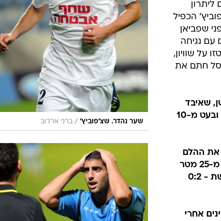
 ליתרון
וסטפן שצ'פוביץ' הכפיל
ני שפביאן
 עם נגיחה
חים פינטזו על שוויון,
סל חתם את
 שן, שאיבד
כדור לסינטאיהו סלליך, שאמר תודה ובעט מ-10
/
שער נהדר. שצ'פוביץ'
ברני ארדוב
צל את ההלם
של האורחים כששלח בעיטה נהדרת מ-25 מטר
מעל אוסטין אג'ידה שנעצרה רק ברשת - 0:2
יינים אחרי