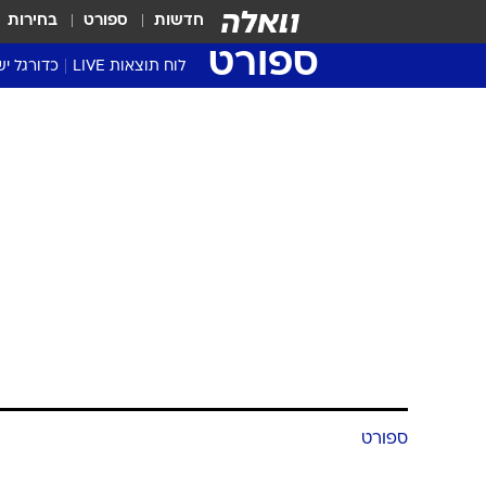
חדשות
ספורט
בחירות
ספורט
לוח תוצאות LIVE
כדורגל יש
ליגת העל Winner
סטט' ליגת
גביע המדי
גביע הטוט
שגרירים
נבחרות י
ליגה לאומ
ליגה א'
ספורט