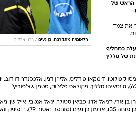
 הראש של
חזר את צמד
ב.
/
הלאומית מתקרבת. בן נעים
ברני ארדוב
' שעלה כמחליף
ינת של סלליך
יסו קפילוטו, דימקאו פידליס, אלירן דנין, אלכסנדר דוידוב, יו
בן ארי, דניאל אדו, פביאן סטולר, יגאל אנטבי, אייל שן, גיא
7), דומיניק וואסי.