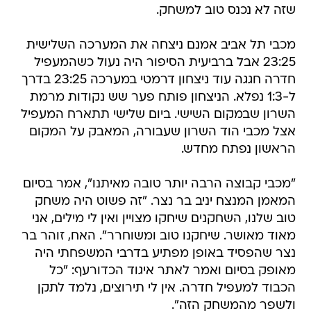
שזה לא נכנס טוב למשחק.
מכבי תל אביב אמנם ניצחה את המערכה השלישית
23:25 אבל ברביעית הסיפור היה נעול כשהמעפיל
חדרה חגגה עוד ניצחון דרמטי במערכה 23:25 בדרך
ל-1:3 נפלא. הניצחון פותח פער שש נקודות מרמת
השרון שבמקום השישי. ביום שלישי תתארח המעפיל
אצל מכבי הוד השרון שעבורה, המאבק על המקום
הראשון נפתח מחדש.
"מכבי קבוצה הרבה יותר טובה מאיתנו", אמר בסיום
המאמן המנצח יניב בר נצר. "זה פשוט היה משחק
טוב שלנו, השחקנים שיחקו מצויין ואין לי מילים, אני
מאוד מאושר. שיחקנו טוב ומשוחרר". האח, זוהר בר
נצר שהפסיד באופן מפתיע בדרבי המשפחתי היה
מאופק בסיום ואמר לאתר איגוד הכדורעף: "כל
הכבוד למעפיל חדרה. אין לי תירוצים, נלמד לתקן
ולשפר מהמשחק הזה".