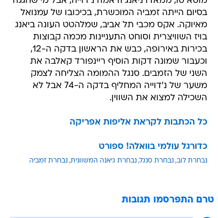
מוסא סו, ממאדו ניאנג ודאמה נ'דוייה, אבל מי שחגגה
בסיום הייתה זמביה המוכשרת, בכיכובו של עמנואל
מאיוקה. אקס מכבי תל אביב, שמלהטט העונה ביאנג
בויז השוויצרית וסוחט התעניינות מכמה קבוצות
בכירות באירופה, כבש את הראשון בדקה ה-12,
וכעבור שמונה דקות הוסיף ריינפורד קאלבה את
השני של הזמבים. סנגל ההמומה הצליחה לצמק
משער של נ'דוייה המחליף בדקה ה-74 אבל לא
השכילה למצוא את השווין.
כל הכתבות לקראת אליפות אפריקה
כדורגל עולמי בוואלה! ספורט
נבחרת לוב
נבחרת סנגל
נבחרת גיאנה המשוונית
נבחרת זמביה
טרם התפרסמו תגובות