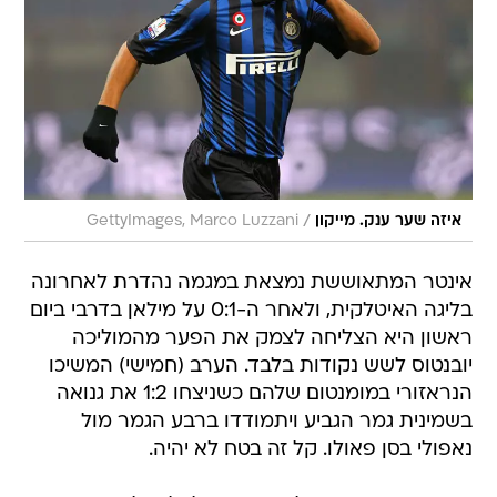
/
איזה שער ענק. מייקון
GettyImages, Marco Luzzani
אינטר המתאוששת נמצאת במגמה נהדרת לאחרונה
בליגה האיטלקית, ולאחר ה-0:1 על מילאן בדרבי ביום
ראשון היא הצליחה לצמק את הפער מהמוליכה
יובנטוס לשש נקודות בלבד. הערב (חמישי) המשיכו
הנראזורי במומנטום שלהם כשניצחו 1:2 את גנואה
בשמינית גמר הגביע ויתמודדו ברבע הגמר מול
נאפולי בסן פאולו. קל זה בטח לא יהיה.