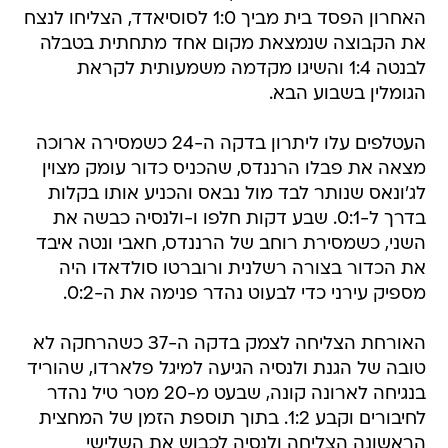
האחרון הפסד בית מביך 1:0 לסוסיאדד, הצליחו לנצח
את הקבוצה שנמצאת מקום אחד מתחתית בטבלה
לבנטה 1:4 והשיגו מקדמה משמעותית לקראת
הגומלין בשבוע הבא.
העטלפים עלו ליתרון בדקה ה-24 כשמסירה ארוכה
מצאה את פבלו הרננדס, שהכניס כדור עומק מצוין
לג'ונאס שנותר לבד מול נבאס והכניע אותו בקלות
בדרך ל-0:1. שבע דקות חלפו ו-ולנסיה כבשה את
השני, כשמסירת רוחב של הרננדס, חאבי ונטה איבד
את הכדור בצורה רשלנית ורוברטו סולדאדו היה
מספיק עירני כדי לבעוט נהדר פנימה את ה-0:2.
האורחת הצליחה לצמק בדקה ה-37 כשהרחקה לא
טובה של הגנת ולנסיה הגיעה למיגל פלארדו, שהוריד
בנגיחה לארונה קונה, שבעט מ-20 מטר טיל נהדר
לחיבורים וקבע 1:2. בתוך תוספת הזמן של המחצית
הראשונה הצליחה ולנסיה לכבוש את השלישי