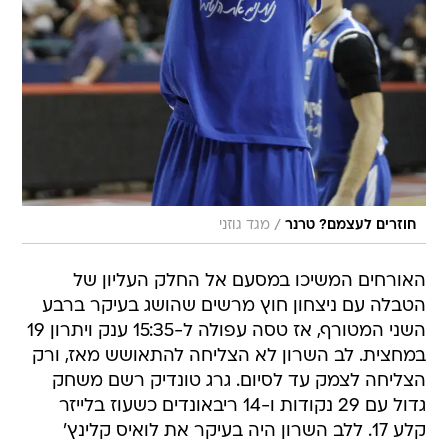
/
חוזרים לעצמם? טרנר
מגד גוזני
האורחים המשיכו במסעם אל החלק העליון של
הטבלה עם ניצחון חוץ מרשים שהושג בעיקר ברבע
השני המטורף, אז טסה עפולה ל-15:35 ענק ויתרון 19
במחצית. לב השרון לא הצליחה להתאושש מאז, ורק
הצליחה לצמק עד לסיום. גרג טונדיק רשם משחק
גדול עם 29 נקודות ו-14 ריבאונדים כשעוז בלייזר
קלע 17. ללב השרון היה בעיקר את לואיס קלינץ'