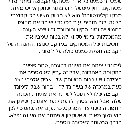
שמשדר כמעט כל אחד משחקני הקבוצה ביותר מדי
משחקים. דווין מיטשל ידוע בתור שחקן אדיש מאוד,
מרקו קילינגסוורת' הוא לא בדיוק האיש הכי קבוצתי
בליגה ולזה תוסיפו עוד רכז זר שאיבד את מקומו
בחמישייה (טוני סקין) ופורוורד זר שיצא העונה
מהמכללות (ג'יימי סקין) ולא בטוח שמבין את
החשיבות של המשחקים. במרקם שנוצר, ההנהגה של
הקבוצה נופלת כמעט כולה על לימונד.
לימונד שפתח את העונה בסערה, סחב פציעה
בתקופה האחרונה, אבל זה עדיין לא מסביר את
הירידה שיש ברוח המשחק שלו. אריק אלפסי ניצב
כעת במרכזה של בעיה גדולה - ברור שבלי לימונד
הקבוצה שלו לא תוכל לשחזר את פתיחת העונה
שלה, אבל הוא יצטרך לדעת לנער אותו כך שייתן את
התפוקה בשני צדי הפרקט. כרגע, נראה שהסיכוי לכך
הוא נמוך מאוד ושאשקלון שפתחה את העונה נפלא,
בדרך הבטוחה לאכזבה נוספת.