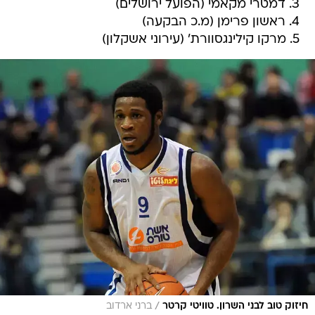
3. דמטרי מקאמי (הפועל ירושלים)
4. ראשון פרימן (מ.כ הבקעה)
5. מרקו קילינגסוורת' (עירוני אשקלון)
/
חיזוק טוב לבני השרון. טוויטי קרטר
ברני ארדוב