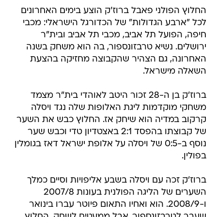
החלוץ הפולני פאבל ברוז'ק הוצע בימים האחרונים
לכל "ארבע הגדולות" של הכדורגל הישראלי: מכבי
חיפה, הפועל תל אביב, מכבי תל אביב ובית"ר
ירושלים. נשיא טרבזונספור, בה הוא משחק בשנה
האחרונה, גם הצהיר שהקבוצה מחזיקה בהצעת
השאלה מישראל.
ברוז'ק בן ה-28 זכור היטב לאוהדי בית"ר מצמד
משחקי מוקדמות ליגת האלופות שלה נגד ויסלה
קרקוב במדיה הוא שיחק אז. החלוץ כבש את השער
של קבוצתו בהפסד 2:1 באצטדיון טדי וכבש שער
נוסף ב-0:5 של ויסלה על אלופת ישראל דאז בגומלין
בפולין.
ברוז'ק זכה עם ויסלה בשבע אליפויות וסיים כמלך
השערים של הליגה הפולנית בעונות 2007/8
ו-2008/9. הוא ואחיו התאום פיוטר עברו בינואר
שעבר לטרבזונספור, אבל ממעטים לשחק. החלוץ