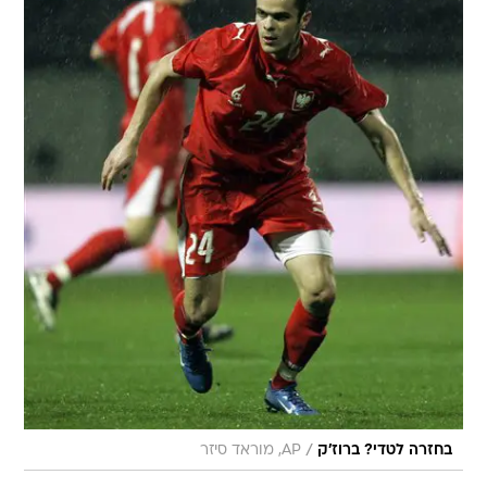
/
בחזרה לטדי? ברוז'ק
AP, מוראד סיזר