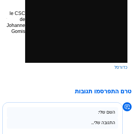
le CSC
by
de
srb
Johanne
Gomis
כדורסל
טרם התפרסמו תגובות