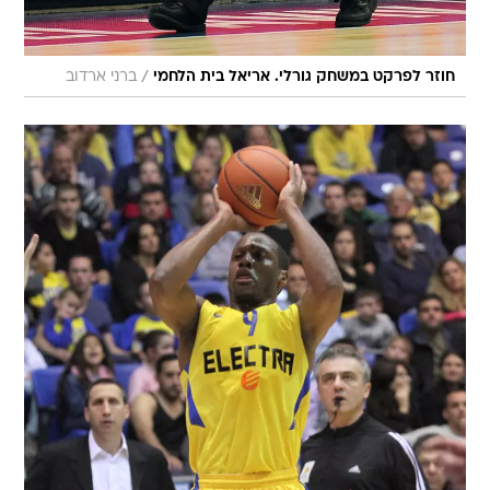
/
חוזר לפרקט במשחק גורלי. אריאל בית הלחמי
ברני ארדוב