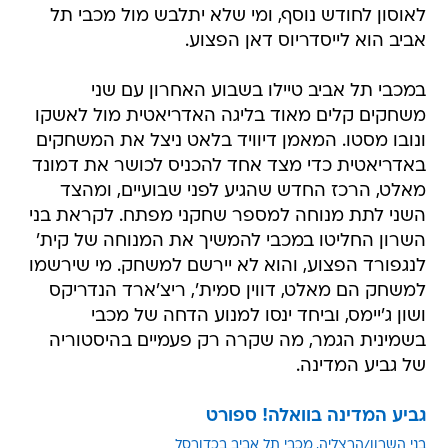
לאוסון לחודש נוסף, ומי שלא יתלבש מול מכבי תל
אביב הוא לייסדריוס דאן הפצוע.
במכבי תל אביב טיילו בשבוע האחרון עם שני
משחקים קלים מאוד בליגה האדריאטית מול לאשקו
ונובו מסטו. המאמן דיוויד בלאט ניצל את המשחקים
באדריאטית כדי מצד אחד להכניס לכושר את דמונד
מאלט, הרכז החדש שהגיע לפני שבועיים, ומהצד
השני לתת מנוחה למספר שחקני מפתח. לקראת בני
השרון החליטו במכבי להמשיך את המנוחה של קית'
לנגפורד הפצוע, והוא לא יירשם למשחק. מי שירשמו
למשחק הם מאלט, דווין סמית', ריצ'ארד הנדריקס
ושון ג'יימס, וביחד ינסו למנוע הדחה של מכבי
בשמינית הגמר, מה שקרה רק פעמיים בהיסטוריה
של גביע המדינה.
גביע המדינה בוואלה! ספורט
בני השרון/הרצליה
מכבי תל אביב בכדורסל