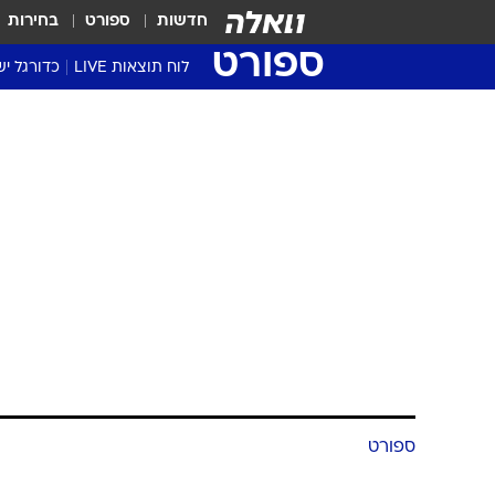
חדשות
ספורט
בחירות
ספורט
לוח תוצאות LIVE
כדורגל יש
ליגת העל Winner
סטט' ליגת
גביע המדי
גביע הטוט
שגרירים
נבחרות י
ליגה לאומ
ליגה א'
ספורט