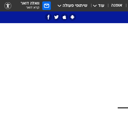
וואלה דואר
אופנה
עוד
שיתופי פעולה
קרא דואר
ציון 3
דאבל דריבל
י