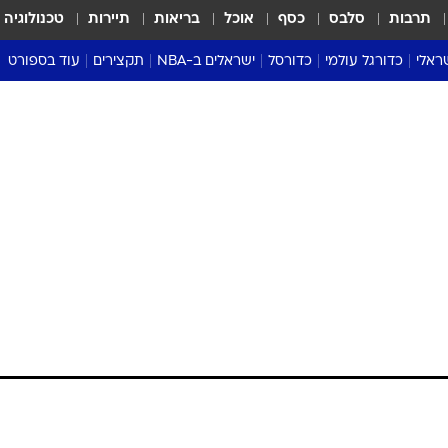
תרבות
סלבס
כסף
אוכל
בריאות
תיירות
טכנולוגיה
ראלי
כדורגל עולמי
כדורסל
ישראלים ב-NBA
תקצירים
עוד בספורט
ליגה אנגלית
ליגת העל
דני אבדיה
מונדיאל 2026
 העל
ליגה ספרדית
דאבל דריבל
NBA
נה
ליגה איטלקית
יורוליג וכדורסל אירופי
טבלאות
ו
ליגה גרמנית
ליגה לאומית
פודקאסטים
ליגה צרפתית
נבחרות ישראל בכדורסל
מסכמים מחזור
שראל
ליגת האלופות
כדורסל נשים
אבא של שבת
ית
הליגה האירופית
מעל הטבעת
דרום אמריקה
סערה בממלכה
טניס
טראש טוק
ספורט אמריקא
פוקר