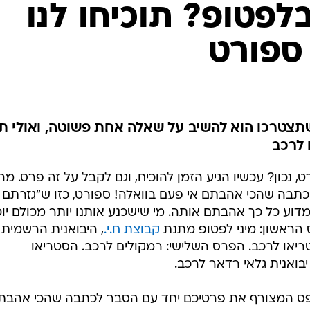
ענפים נוספים
לפטופ? תוכיחו לנו
לוח שידורים
ספורט
החידה של ספור
ארכיון מדורים
כתבו לנו
צטרכו הוא להשיב על שאלה אחת פשוטה, ואולי תז
נכון? עכשיו הגיע הזמן להוכיח, וגם לקבל על זה פרס. מה
כתבה שהכי אהבתם אי פעם בוואלה! ספורט, כזו ש"גזרתם
דוע כל כך אהבתם אותה. מי שישכנע אותנו יותר מכולם יוכ
הראשון: מיני לפטופ מתנת
קבוצת ח.י.
, היבואנית הרשמית
טריאו לרכב. הפרס השלישי: רמקולים לרכב. הסטריאו
בואנית גלאי רדאר לרכב.
פס המצורף את פרטיכם יחד עם הסבר לכתבה שהכי אהבת