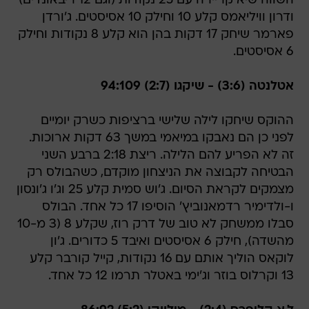
השווה שיא קריירה עם 25 נקודות (וגם 12 ריבאונדים)
ודרון וויליאמס קלע 10 וחילק 10 אסיסטים. ג'ורדן
פארמר שיחק 17 דקות בהן הוא קלע 8 נקודות וחילק
6 אסיסטים.
אטלנטה (3:6) - שיקגו (2:7) 94:109
ההוקס שיחקו לילה שלישי ברציפות כשרק יומיים
לפני כן הם נאבקו במיאמי במשך 63 דקות ארוכות.
זה לא הפריע להם הלילה. ריצת 2:18 ברבע השני
הבטיחה לקבוצה את הניצחון מוקדם, כשהבולס רק
מצמקים לקראת הסיום. ג'וש סמית קלע 25 וג'ו ג'ונסון
ו-ולדימיר רדמאנוביץ' הוסיפו 17 כל אחד. הבולס
סבלו ממשחק לא טוב של דרק רוז, שקלע 8 (3 מ-10
מהשדה), חילק 6 אסיסטים ואיבד 5 כדורים. ג'ון
לוקאס הוליך אותם עם 16 נקודות, קייל קורבר קלע
13 וקרלוס בוזר וג'ימי באטלר תרמו 12 כל אחד.