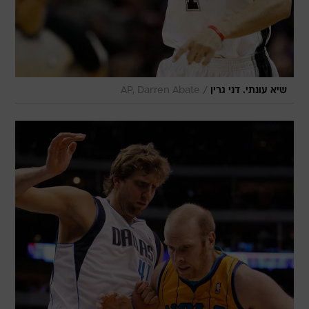
/
שיא עונתי. דני גרין
AP, Darren Abate