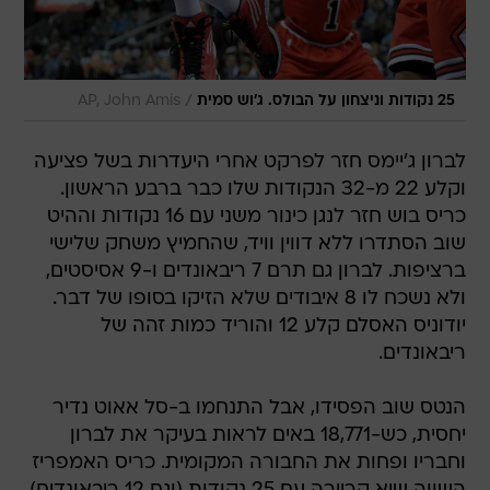
/
25 נקודות וניצחון על הבולס. ג'וש סמית
AP, John Amis
לברון ג'יימס חזר לפרקט אחרי היעדרות בשל פציעה
וקלע 22 מ-32 הנקודות שלו כבר ברבע הראשון.
כריס בוש חזר לנגן כינור משני עם 16 נקודות וההיט
שוב הסתדרו ללא דווין וויד, שהחמיץ משחק שלישי
ברציפות. לברון גם תרם 7 ריבאונדים ו-9 אסיסטים,
ולא נשכח לו 8 איבודים שלא הזיקו בסופו של דבר.
יודוניס האסלם קלע 12 והוריד כמות זהה של
ריבאונדים.
הנטס שוב הפסידו, אבל התנחמו ב-סל אאוט נדיר
יחסית, כש-18,771 באים לראות בעיקר את לברון
וחבריו ופחות את החבורה המקומית. כריס האמפריז