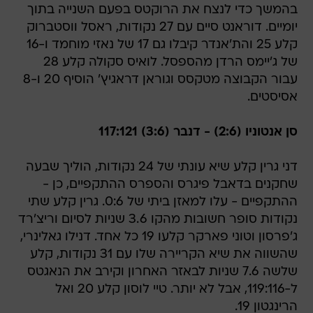
בהמשך כדי לנצח את הרוקטס בפעם השנייה בתוך
יומיים. דוראנט סיים עם 27 נקודות, ראסל ווסטברוק
קלע 25 והת'אנדר קיבלו גם 17 של נאזי מוחמד ו-16
של ג'יימס הרדן מהספסל. לואיס סקולה קלע 28
עבור הקבוצה מטקסס וגוראן דראגיץ' הוסיף 20 ו-8
אסיסטים.
סן אנטוניו (2:6) - דנבר (3:6) 117:121
דני גרין קלע שיא עונתי של 24 נקודות, הוליך שבעה
שחקנים בדאבל פיגרס והספרס ההתקפיים, כן -
ההתקפיים - עלו למאזן ביתי של 0:6. גרין קלע שתי
נקודות סופר חשובות מהקו 3.6 שניות לסיום וריצ'רד
ג'פרסון וטוני פארקר קלעו 19 כל אחד. דנילו גאלינרי,
שהשווה את שיא הקריירה שלו עם 31 נקודות, קלע
שלשה 7.6 שניות לבאזר האחרון וקירב את הנאגטס
ל-119:116, אבל לא יותר. טיי לוסון קלע 20 ואל
הרינגטון 19.