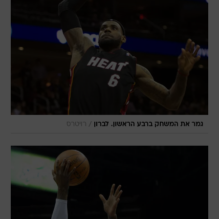
/
גמר את המשחק ברבע הראשון. לברון
רויטרס