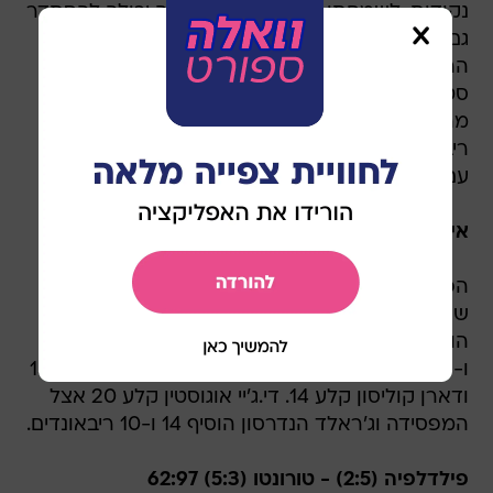
נקודות. לשמחתו, הקבוצה שלו הייתה יכולה להסתדר
גם בלעדיו. רבע שני של 18:39 לניקס עשה את
ההבדל ובדיעבד חתם את המשחק. אמארה
סטודמאייר הוליך עם 22 נקודות, מייק ביבי קלע 16
מהספסל וטייסון צ'נדלר הוסיף 10 נקודות ו-9
ריבאונדים. ברנדון נייט הוליך את הפיסטונס החלשים
עם 19 נקודות וגרג מונרו קלע 15.
אינדיאנה (2:6) - שארלוט (6:2) 77:99
הפייסרס ממשיכים לדהור, הפעם בזכות ניצחון קל
שהושג הודות ל-28:56 במחצית השנייה. רוי היברט
הוביל שישה שחקנים בדאבל פיגרס עם 20 נקודות
ו-8 ריבאונדים. טיילר הנסבורו עלה מהספסל וקלע 15
ודארן קוליסון קלע 14. די.ג'יי אוגוסטין קלע 20 אצל
המפסידה וג'ראלד הנדרסון הוסיף 14 ו-10 ריבאונדים.
פילדלפיה (2:5) - טורונטו (5:3) 62:97