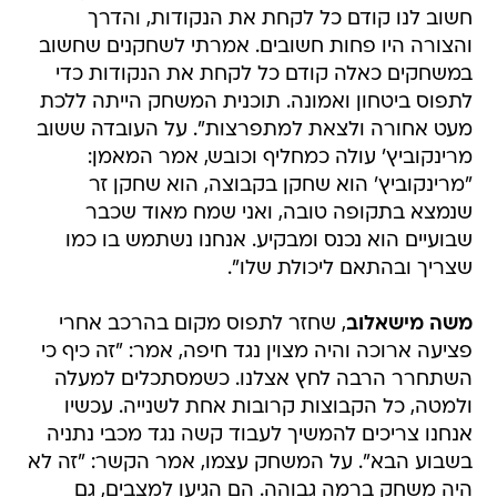
חשוב לנו קודם כל לקחת את הנקודות, והדרך
והצורה היו פחות חשובים. אמרתי לשחקנים שחשוב
במשחקים כאלה קודם כל לקחת את הנקודות כדי
לתפוס ביטחון ואמונה. תוכנית המשחק הייתה ללכת
מעט אחורה ולצאת למתפרצות". על העובדה ששוב
מרינקוביץ' עולה כמחליף וכובש, אמר המאמן:
"מרינקוביץ' הוא שחקן בקבוצה, הוא שחקן זר
שנמצא בתקופה טובה, ואני שמח מאוד שכבר
שבועיים הוא נכנס ומבקיע. אנחנו נשתמש בו כמו
שצריך ובהתאם ליכולת שלו".
משה מישאלוב
, שחזר לתפוס מקום בהרכב אחרי
פציעה ארוכה והיה מצוין נגד חיפה, אמר: "זה כיף כי
השתחרר הרבה לחץ אצלנו. כשמסתכלים למעלה
ולמטה, כל הקבוצות קרובות אחת לשנייה. עכשיו
אנחנו צריכים להמשיך לעבוד קשה נגד מכבי נתניה
בשבוע הבא". על המשחק עצמו, אמר הקשר: "זה לא
היה משחק ברמה גבוהה. הם הגיעו למצבים, גם