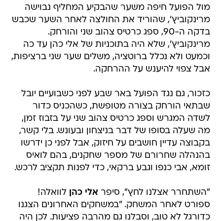
מול הפועל חיפה משער שהבקיע המחליף נבוישה
מרינקוביץ', שהוריד את החולצה לאחר השער שכבש
בדקה ה-90, ספג כרטיס צהוב שני והורחק.
מרינקוביץ', שלא היה בתוכניות של אלי כהן עד כה
וכמעט ולא נכלל ברוטציה, משלים שער שני ברציפות,
אבל צפוי להיענש על ההרחקה.
כזכור, גם נגד הפועל באר שבע לפני כשבועיים יובל
שבתאי הורחק בצורה מטופשת, כשהכניס כדור
לשדה המגרש וספג כרטיס צהוב שני על בזבוז זמן,
מה שעלה בסופו של דבר בניצחון ובעונש. בלי קשר,
בקבוצה עדיין חושבים על חיזוק, אבל לפני כן ידרשו
בהנהלה שחרורם של מספר שחקנים, בהם לואיס
זומא, אבי כנפו וגבע ברקאי, כדי לפנות תקציב לרכש.
"השתחרר אצלנו לחץ", סיפר
אלי כהן
לוואלה!
ספורט לאחר המשחק. "במשחקים האחרונים הצגנו
כדורגל לא טוב, וסבלנו גם מהרבה פציעות. לכן היה