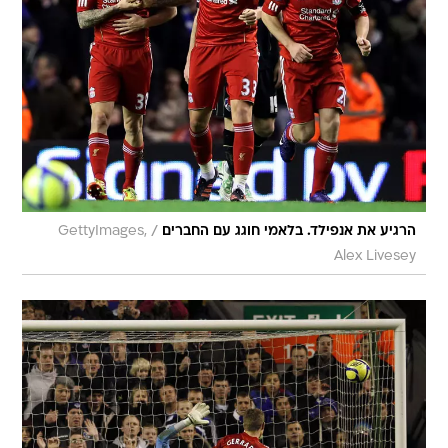
/
הרגיע את אנפילד. בלאמי חוגג עם החברים
GettyImages,
Alex Livesey