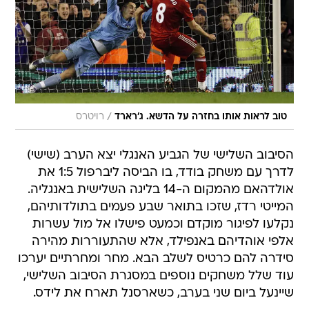
/
טוב לראות אותו בחזרה על הדשא. ג'רארד
רויטרס
הסיבוב השלישי של הגביע האנגלי יצא הערב (שישי)
לדרך עם משחק בודד, בו הביסה ליברפול 1:5 את
אולדהאם מהמקום ה-14 בליגה השלישית באנגליה.
המייטי רדז, שזכו בתואר שבע פעמים בתולדותיהם,
נקלעו לפיגור מוקדם וכמעט פישלו אל מול עשרות
אלפי אוהדיהם באנפילד, אלא שהתעוררות מהירה
סידרה להם כרטיס לשלב הבא. מחר ומחרתיים יערכו
עוד שלל משחקים נוספים במסגרת הסיבוב השלישי,
שיינעל ביום שני בערב, כשארסנל תארח את לידס.