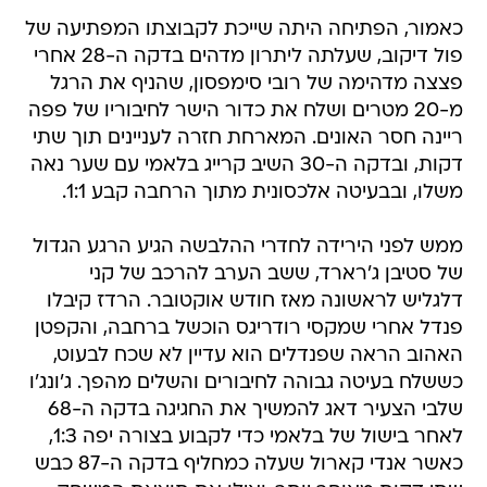
כאמור, הפתיחה היתה שייכת לקבוצתו המפתיעה של
פול דיקוב, שעלתה ליתרון מדהים בדקה ה-28 אחרי
פצצה מדהימה של רובי סימפסון, שהניף את הרגל
מ-20 מטרים ושלח את כדור הישר לחיבוריו של פפה
ריינה חסר האונים. המארחת חזרה לעניינים תוך שתי
דקות, ובדקה ה-30 השיב קרייג בלאמי עם שער נאה
משלו, ובבעיטה אלכסונית מתוך הרחבה קבע 1:1.
ממש לפני הירידה לחדרי ההלבשה הגיע הרגע הגדול
של סטיבן ג'רארד, ששב הערב להרכב של קני
דלגליש לראשונה מאז חודש אוקטובר. הרדז קיבלו
פנדל אחרי שמקסי רודריגס הוכשל ברחבה, והקפטן
האהוב הראה שפנדלים הוא עדיין לא שכח לבעוט,
כששלח בעיטה גבוהה לחיבורים והשלים מהפך. ג'ונג'ו
שלבי הצעיר דאג להמשיך את החגיגה בדקה ה-68
לאחר בישול של בלאמי כדי לקבוע בצורה יפה 1:3,
כאשר אנדי קארול שעלה כמחליף בדקה ה-87 כבש