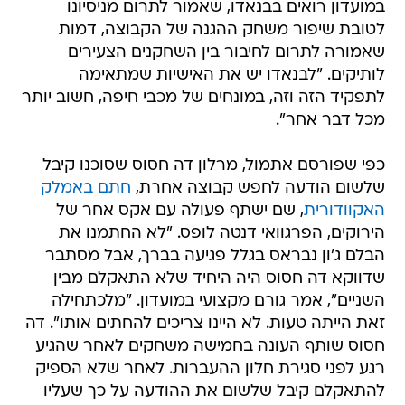
במועדון רואים בבנאדו, שאמור לתרום מניסיונו
לטובת שיפור משחק ההגנה של הקבוצה, דמות
שאמורה לתרום לחיבור בין השחקנים הצעירים
לותיקים. "לבנאדו יש את האישיות שמתאימה
לתפקיד הזה וזה, במונחים של מכבי חיפה, חשוב יותר
מכל דבר אחר".
כפי שפורסם אתמול, מרלון דה חסוס שסוכנו קיבל
שלשום הודעה לחפש קבוצה אחרת,
חתם באמלק
האקוודורית
, שם ישתף פעולה עם אקס אחר של
הירוקים, הפרגוואי דנטה לופס. "לא החתמנו את
הבלם ג'ון נבראס בגלל פגיעה בברך, אבל מסתבר
שדווקא דה חסוס היה היחיד שלא התאקלם מבין
השניים", אמר גורם מקצועי במועדון. "מלכתחילה
זאת הייתה טעות. לא היינו צריכים להחתים אותו". דה
חסוס שותף העונה בחמישה משחקים לאחר שהגיע
רגע לפני סגירת חלון ההעברות. לאחר שלא הספיק
להתאקלם קיבל שלשום את ההודעה על כך שעליו