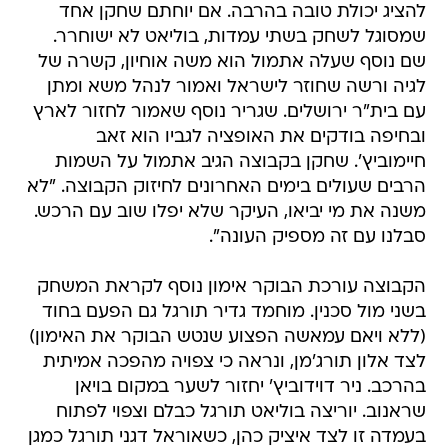
להציג יכולת טובה בהרבה. אם יוחתם שחקן אחד
שמסוגל לשחק בשתי עמדות, בוליאט לא ישוחרר.
שם נוסף שעלה אתמול הוא משה אוחיון, קשרה של
לגיה ורשה שחוזר לישראל ואמור לנהל משא ומתן
עם בית"ר ירושלים. שגריר נוסף שאמור לחזור לארץ
ובחיפה בודקים את האופציה לגביו הוא זאב
חיימוביץ'. שחקן בקבוצה הגיב אתמול על השמות
הרבים שעולים בימים האחרונים לחיזוק הקבוצה. "לא
משנה את מי יביאו, העיקר שלא יפלו שוב עם הרכש.
סבלנו עם זה מספיק העונה".
הקבוצה עורכת הבוקר אימון נוסף לקראת המשחק
בשני מול סכנין. מוחמד גדיר תורגל גם הפעם בחוד
(ללא ויאם עמאשה הפצוע שנטש הבוקר את האימון)
לצד אלון תורג'מן, ונראה כי צפויה מהפכה אמיתית
בהרכב. ניר דוידוביץ' יחזור לשער במקום בויאן
שראנוב. יוריצה בוליאט תורגל כבלם וצפוי לפתוח
בעמדה זו לצד איציק כהן, כשאוראל דגני תורגל כמגן