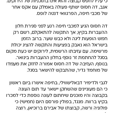
כי עליו לחפש קבוצה והוא אינו בתוכניות של הירוקים.
אגב, דה חסוס ישתף פעולה באמלק עם אקס אחר
של מכבי חיפה, הפרגוואי דנטה לופס.
דה חסוס הגיע למכבי חיפה רגע לפני סגירת חלון
ההעברות בקיץ, אך התקשה להתאקלם, רשם רק
חמש הופעות ליגה ולא כבש שער. ברוב הזמן
בישראל הוא נאבק בפציעות והתקשה להציג יכולת
מרשימה. עם עזיבתו הרשמית, לירוקים יש כעת מקום
בסגל להחתמת זר נוסף בחלון ההעברות בינואר.
בנוסף, העזיבה של דה חסוס אמורה לחזק את מעמדו
של מוחמד גדיר, שהתבקש להישאר בסגל.
לגבי ולדימיר דבאלישווילי, בחיפה אישרו ביום ראשון
כי הם מעוניינים שהשחקן יישאר עד תום העונה
בקבוצה והיו מוכנים שיחתום לעונה נוספת כדי למכרו
בקיץ ברווח. מנגד, בפולין פורסם היום (חמישי) כי
פולוניה ורשה, קבוצתו של אבירם ברוכיאן, רוצה